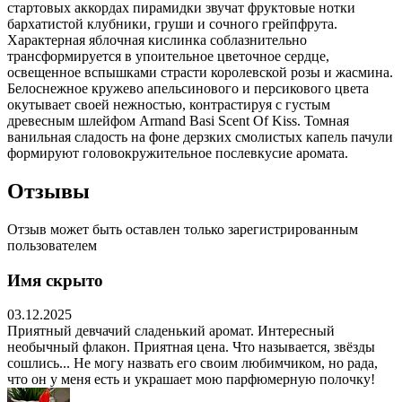
стартовых аккордах пирамидки звучат фруктовые нотки
бархатистой клубники, груши и сочного грейпфрута.
Характерная яблочная кислинка соблазнительно
трансформируется в упоительное цветочное сердце,
освещенное вспышками страсти королевской розы и жасмина.
Белоснежное кружево апельсинового и персикового цвета
окутывает своей нежностью, контрастируя с густым
древесным шлейфом Armand Basi Scent Of Kiss. Томная
ванильная сладость на фоне дерзких смолистых капель пачули
формируют головокружительное послевкусие аромата.
Отзывы
Отзыв может быть оставлен только зарегистрированным
пользователем
Имя скрыто
03.12.2025
Приятный девчачий сладенький аромат. Интересный
необычный флакон. Приятная цена. Что называется, звёзды
сошлись... Не могу назвать его своим любимчиком, но рада,
что он у меня есть и украшает мою парфюмерную полочку!