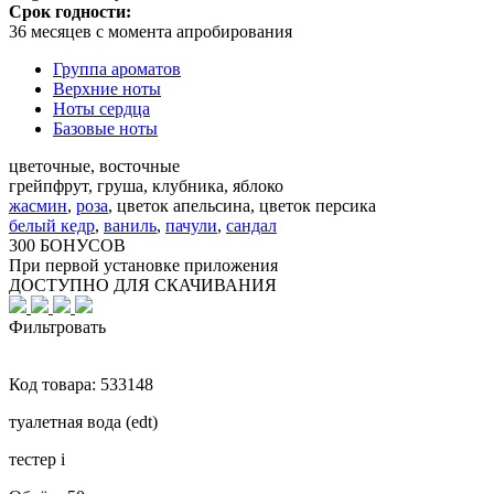
Срок годности:
36 месяцев с момента апробирования
Группа ароматов
Верхние ноты
Ноты сердца
Базовые ноты
цветочные, восточные
грейпфрут, груша, клубника, яблоко
жасмин
,
роза
,
цветок апельсина, цветок персика
белый кедр
,
ваниль
,
пачули
,
сандал
300 БОНУСОВ
При первой установке приложения
ДОСТУПНО ДЛЯ СКАЧИВАНИЯ
Фильтровать
Код товара:
533148
туалетная вода (edt)
тестер
i