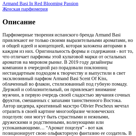
Armand Basi In Red Blooming Passion
Женская парфюмерия
Описание
Парфюмерные творения испанского бренда Armand Basi
привлекают не только своими выразительными ароматами, но
и общей идеей и концепцией,
которая заложена авторами в
каждом из них. Оригинальность формы и содержания - вот то,
что отличает парфюмы этой культовой марки от остальных
ароматов на мировом рынке. В 2019 году дизайнеры
компании в очередной раз порадовали поклонниц
нестандартным подходом к творчеству и выпустили в свет
эксклюзивный парфюм Armand Basi Scent Of Kiss,
облаченный во флакон, стилизованный под губную помаду.
Дерзкий и соблазнительный, он привлекает внимание
мужчин, в первую очередь своей сладостью звучания сочных
фруктов, смешанных с запахами таинственного Востока.
Автор шедевра, креативный маэстро Olivier Pescheux мечтал
отразить в своей картине многообразие человеческих
поцелуев: они могут быть страстными и нежными,
дружескими и родственными, волнующими или
успокаивающими… “Аромат поцелуя” - вот как
позиционирует свою ольфакторную фантазию ее создатель. В