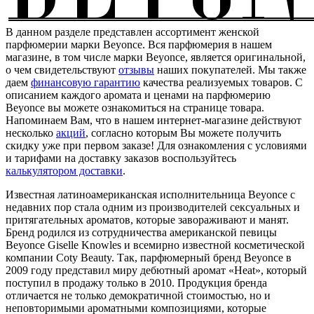
В данном разделе представлен ассортимент женской
парфюмерии марки Beyonce. Вся парфюмерия в нашем
магазине, в том числе марки Beyonce, является оригинальной,
о чем свидетельствуют
отзывы
наших покупателей. Мы также
даем
финансовую гарантию
качества реализуемых товаров. С
описанием каждого аромата и ценами на парфюмерию
Beyonce вы можете ознакомиться на странице товара.
Напоминаем Вам, что в нашем интернет-магазине действуют
несколько
акций
, согласно которым Вы можете получить
скидку уже при первом заказе! Для ознакомления с условиями
и тарифами на доставку заказов воспользуйтесь
калькулятором доставки
.
Известная латиноамериканская исполнительница Beyonce с
недавних пор стала одним из производителей сексуальных и
притягательных ароматов, которые завораживают и манят.
Бренд родился из сотрудничества американской певицы
Beyonce Giselle Knowles и всемирно известной косметической
компании Coty Beauty. Так, парфюмерный бренд Beyonce в
2009 году представил миру дебютный аромат «Heat», который
поступил в продажу только в 2010. Продукция бренда
отличается не только демократичной стоимостью, но и
неповторимыми ароматными композициями, которые