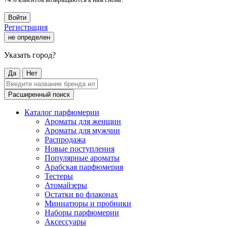
Войти
Регистрация
не определен
Указать город?
Да
Нет
Расширенный поиск
Каталог парфюмерии
Ароматы для женщин
Ароматы для мужчин
Распродажа
Новые поступления
Популярные ароматы
Арабская парфюмерия
Тестеры
Атомайзеры
Остатки во флаконах
Миниатюры и пробники
Наборы парфюмерии
Аксессуары