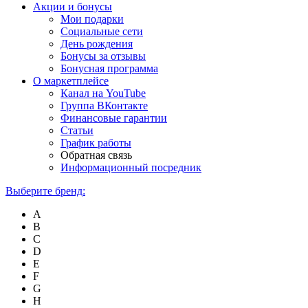
Акции и бонусы
Мои подарки
Социальные сети
День рождения
Бонусы за отзывы
Бонусная программа
О маркетплейсе
Канал на YouTube
Группа ВКонтакте
Финансовые гарантии
Статьи
График работы
Обратная связь
Информационный посредник
Выберите бренд:
A
B
C
D
E
F
G
H