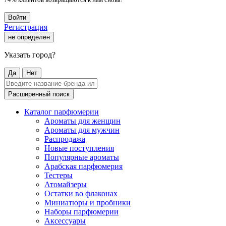
Войти
Регистрация
не определен
Указать город?
Да
Нет
Расширенный поиск
Каталог парфюмерии
Ароматы для женщин
Ароматы для мужчин
Распродажа
Новые поступления
Популярные ароматы
Арабская парфюмерия
Тестеры
Атомайзеры
Остатки во флаконах
Миниатюры и пробники
Наборы парфюмерии
Аксессуары