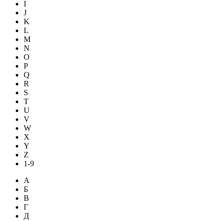
I
J
K
L
M
N
O
P
Q
R
S
T
U
V
W
X
Y
Z
1-9
А
Б
В
Г
Д