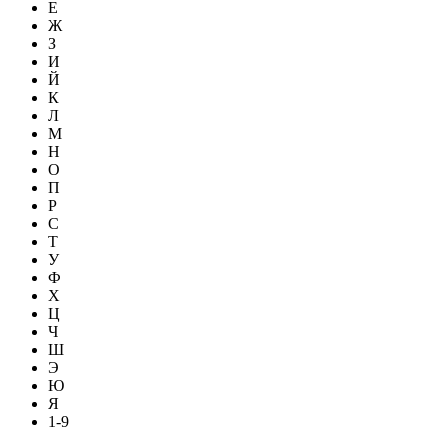
Е
Ж
З
И
Й
К
Л
М
Н
О
П
Р
С
Т
У
Ф
Х
Ц
Ч
Ш
Э
Ю
Я
1-9