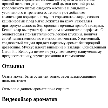
пряной ноты гвоздики, невесомой дымки нежной розы,
королевского шарма сладкого жасмина и ландыша -
утонченного и трепетного. Тепло и уют добавляет
композиции корица: она звучит горьковато-сладко, словно
кашемировый плед мягко ложится на кожу. Разбавляет
приторную сладость благородная горчинка пряной гвоздики.
Белый кедр выступает фиксатором компонентов парфюма. Он
олицетворяет притягательность лесной глубины, волнует
своей таинственностью и непостижимостью. Утонченный,
сладковатый сандал придает парфюму аромат благородной
древесины. Мускус влечет внимание и взгляды. Обновленный
Caron Piu Bellodgia ничем не уступает своему нашумевшему
предшественнику, звучит роскошно и гармонично.
Отзывы
Отзыв может быть оставлен только зарегистрированным
пользователем
Отзывов о данном аромате пока еще нет.
Видеообзор ароматов