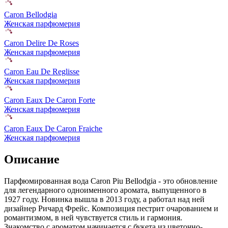
Caron Bellodgia
Женская парфюмерия
Caron Delire De Roses
Женская парфюмерия
Caron Eau De Reglisse
Женская парфюмерия
Caron Eaux De Caron Forte
Женская парфюмерия
Caron Eaux De Caron Fraiche
Женская парфюмерия
Описание
Парфюмированная вода Caron Piu Bellodgia - это обновление
для легендарного одноименного аромата, выпущенного в
1927 году. Новинка вышла в 2013 году,
а работал над ней
дизайнер Ричард Фрейс. Композиция пестрит очарованием и
романтизмом, в ней чувствуется стиль и гармония.
Знакомство с ароматом начинается с букета из цветочно-