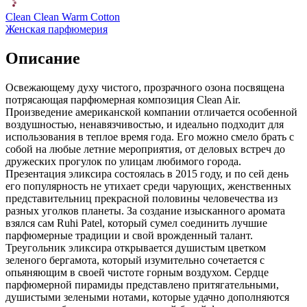
Clean Clean Warm Cotton
Женская парфюмерия
Описание
Освежающему духу чистого,
прозрачного озона посвящена
потрясающая парфюмерная композиция Clean Air.
Произведение американской компании отличается особенной
воздушностью, ненавязчивостью, и идеально подходит для
использования в теплое время года. Его можно смело брать с
собой на любые летние мероприятия, от деловых встреч до
дружеских прогулок по улицам любимого города.
Презентация эликсира состоялась в 2015 году, и по сей день
его популярность не утихает среди чарующих, женственных
представительниц прекрасной половины человечества из
разных уголков планеты. За создание изысканного аромата
взялся сам Ruhi Patel, который сумел соединить лучшие
парфюмерные традиции и свой врожденный талант.
Треугольник эликсира открывается душистым цветком
зеленого бергамота, который изумительно сочетается с
опьяняющим в своей чистоте горным воздухом. Сердце
парфюмерной пирамиды представлено притягательными,
душистыми зелеными нотами, которые удачно дополняются