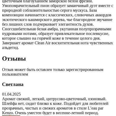
цветочным благоуханием заморской белой фрезии.
Умопомрачительный пион образует заманчивый дуэт вместе с
природной соблазнительностью серого мускуса. База
композиции начинается с классических, сливочных аккордов
экзотического кашмирского дерева, чье благородное звучание
без лишних слов подчеркивает элегантность духов.
Сногсшибательная белая амбра, укутанная полупрозрачными
пудровыми нотами, образует привлекательное послевкусие,
которое слышно на горячей коже в течение целого дня.
Завершает аромат Clean Air восхитительная нота чувственных
альдегид.
Отзывы
Отзыв может быть оставлен только зарегистрированным
пользователем
Светлана
01.04.2025
Аромат свежий, легкий, цитрусово-цветочный, озоновый.
Шлейфа нет, сидит близко к коже. Подойдет для любителей
прозрачных, чистых и свежих ароматов в стиле L’eau par
Kenzo. Очень уместен будет в весенне-летний период.