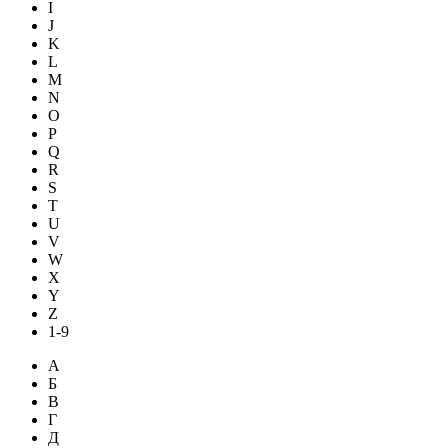
I
J
K
L
M
N
O
P
Q
R
S
T
U
V
W
X
Y
Z
1-9
А
Б
В
Г
Д