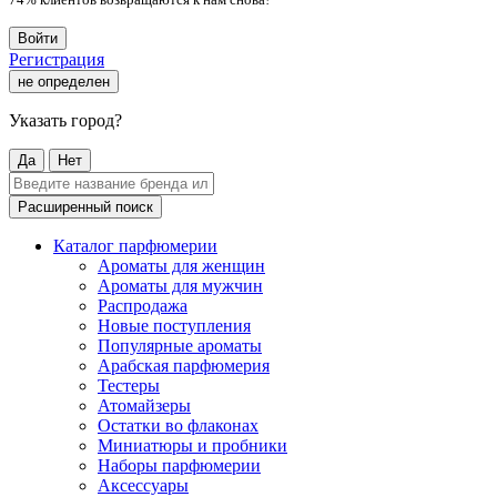
Войти
Регистрация
не определен
Указать город?
Да
Нет
Расширенный поиск
Каталог парфюмерии
Ароматы для женщин
Ароматы для мужчин
Распродажа
Новые поступления
Популярные ароматы
Арабская парфюмерия
Тестеры
Атомайзеры
Остатки во флаконах
Миниатюры и пробники
Наборы парфюмерии
Аксессуары