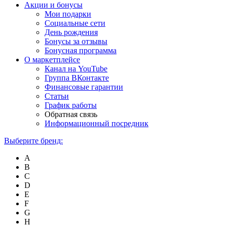
Акции и бонусы
Мои подарки
Социальные сети
День рождения
Бонусы за отзывы
Бонусная программа
О маркетплейсе
Канал на YouTube
Группа ВКонтакте
Финансовые гарантии
Статьи
График работы
Обратная связь
Информационный посредник
Выберите бренд:
A
B
C
D
E
F
G
H