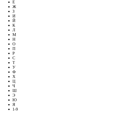
Е
Ж
З
И
Й
К
Л
М
Н
О
П
Р
С
Т
У
Ф
Х
Ц
Ч
Ш
Э
Ю
Я
1-9