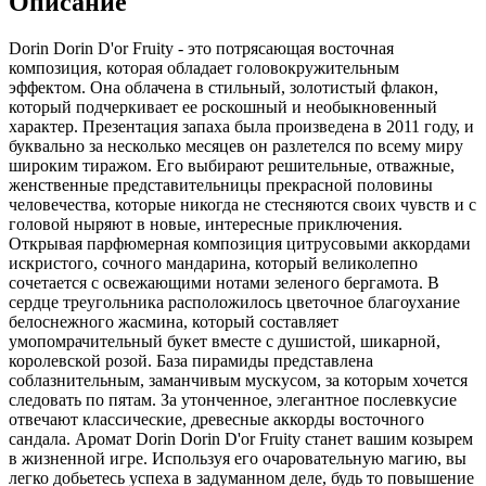
Описание
Dorin Dorin D'or Fruity - это потрясающая восточная
композиция, которая обладает головокружительным
эффектом. Она облачена в стильный, золотистый флакон,
который подчеркивает ее роскошный и необыкновенный
характер. Презентация запаха была произведена в 2011 году, и
буквально за несколько месяцев он разлетелся по всему миру
широким тиражом. Его выбирают решительные, отважные,
женственные представительницы прекрасной половины
человечества, которые никогда не стесняются своих чувств и с
головой ныряют в новые, интересные приключения.
Открывая парфюмерная композиция цитрусовыми аккордами
искристого, сочного мандарина, который великолепно
сочетается с освежающими нотами зеленого бергамота. В
сердце треугольника расположилось цветочное благоухание
белоснежного жасмина, который составляет
умопомрачительный букет вместе с душистой, шикарной,
королевской розой. База пирамиды представлена
соблазнительным, заманчивым мускусом, за которым хочется
следовать по пятам. За утонченное, элегантное послевкусие
отвечают классические, древесные аккорды восточного
сандала. Аромат Dorin Dorin D'or Fruity станет вашим козырем
в жизненной игре. Используя его очаровательную магию, вы
легко добьетесь успеха в задуманном деле, будь то повышение