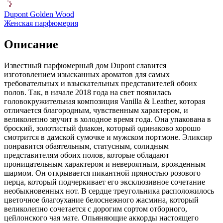
Dupont Golden Wood
Женская парфюмерия
Описание
Известный парфюмерный дом Dupont славится
изготовлением изысканных ароматов для самых
требовательных и взыскательных представителей обоих
полов. Так,
в начале 2018 года на свет появилась
головокружительная композиция Vanilla & Leather, которая
отличается благородным, чувственным характером, и
великолепно звучит в холодное время года. Она упакована в
броский, золотистый флакон, который одинаково хорошо
смотрится в дамской сумочке и мужском портмоне. Эликсир
понравится обаятельным, статусным, солидным
представителям обоих полов, которые обладают
проницательным характером и невероятным, врожденным
шармом. Он открывается пикантной пряностью розового
перца, который подчеркивает его эксклюзивное сочетание
необыкновенных нот. В сердце треугольника расположилось
цветочное благоухание белоснежного жасмина, который
великолепно сочетается с дорогим сортом отборного,
цейлонского чая мате. Опьяняющие аккорды настоящего