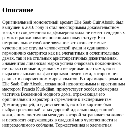
Описание
Оригинальный мононотный аромат Elie Saab Cuir Absolu был
выпущен в 2016 году и стал неоспоримым доказательством
того,
что современная парфюмерная мода не имеет гендерных
рамок и ранжирования по социальному статусу. Его
нетривиальное глубокое звучание затрагивает самые
чувственные струны человеческой души и одинаково
гармонично смотрится как на элегантных и ослепительных
дамах, так и на стильных аристократичных джентльменах.
Знаменитая ливанская марка успела очаровать поклонников
не только своими идеальными вечерними платьями, но и
выразительными ольфакторными шедеврами, которым нет
равных в современном мире ароматов. В пирамидке аромата
Elie Saab Cuir Absolu, созданной неповторимым и креативным
мастером Francis Kurkdjian, присутствует особая эфемерная
частичка Вселенной модного дома, отражающая его
оригинальный характер и стремление к экспериментам.
Доминирующей, и единственной, нотой в картине был
выбран роскошный запах дорогой идеально выделанной
кожи, анималистичная мелодия которой затрагивает за живое
и переносит окружающих в сладкий мир чувственности и
непреодолимого соблазна. Торжественная и элегантная