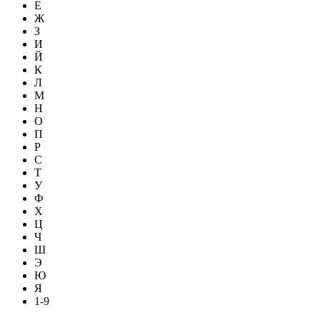
Е
Ж
З
И
Й
К
Л
М
Н
О
П
Р
С
Т
У
Ф
Х
Ц
Ч
Ш
Э
Ю
Я
1-9