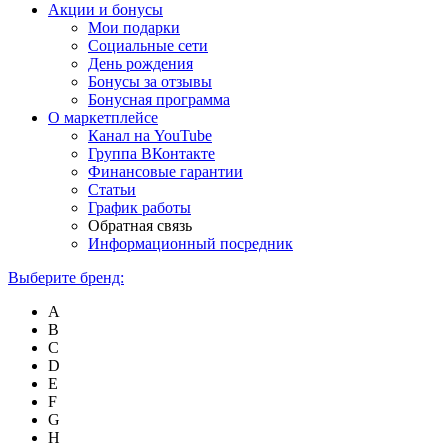
Акции и бонусы
Мои подарки
Социальные сети
День рождения
Бонусы за отзывы
Бонусная программа
О маркетплейсе
Канал на YouTube
Группа ВКонтакте
Финансовые гарантии
Статьи
График работы
Обратная связь
Информационный посредник
Выберите бренд:
A
B
C
D
E
F
G
H