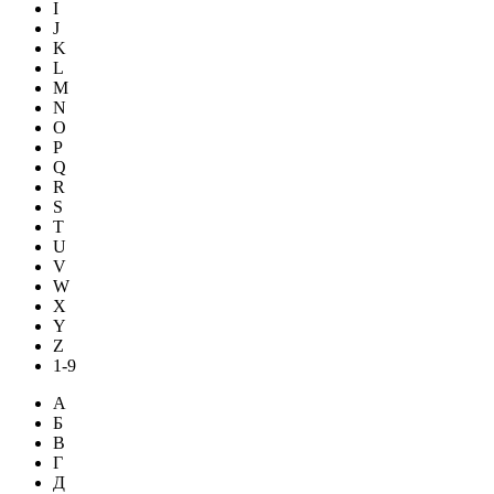
I
J
K
L
M
N
O
P
Q
R
S
T
U
V
W
X
Y
Z
1-9
А
Б
В
Г
Д