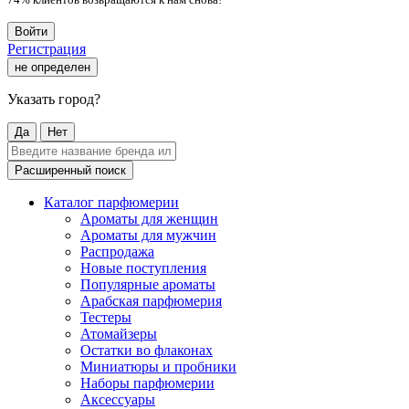
Войти
Регистрация
не определен
Указать город?
Да
Нет
Расширенный поиск
Каталог парфюмерии
Ароматы для женщин
Ароматы для мужчин
Распродажа
Новые поступления
Популярные ароматы
Арабская парфюмерия
Тестеры
Атомайзеры
Остатки во флаконах
Миниатюры и пробники
Наборы парфюмерии
Аксессуары