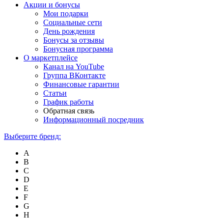
Акции и бонусы
Мои подарки
Социальные сети
День рождения
Бонусы за отзывы
Бонусная программа
О маркетплейсе
Канал на YouTube
Группа ВКонтакте
Финансовые гарантии
Статьи
График работы
Обратная связь
Информационный посредник
Выберите бренд:
A
B
C
D
E
F
G
H