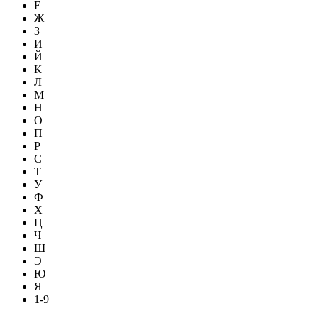
Е
Ж
З
И
Й
К
Л
М
Н
О
П
Р
С
Т
У
Ф
Х
Ц
Ч
Ш
Э
Ю
Я
1-9