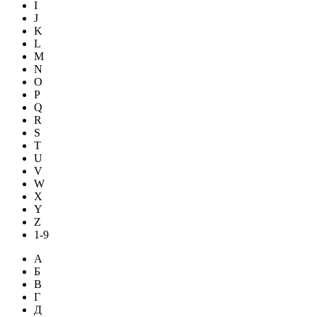
I
J
K
L
M
N
O
P
Q
R
S
T
U
V
W
X
Y
Z
1-9
А
Б
В
Г
Д