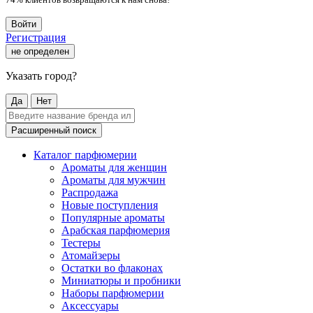
Войти
Регистрация
не определен
Указать город?
Да
Нет
Расширенный поиск
Каталог парфюмерии
Ароматы для женщин
Ароматы для мужчин
Распродажа
Новые поступления
Популярные ароматы
Арабская парфюмерия
Тестеры
Атомайзеры
Остатки во флаконах
Миниатюры и пробники
Наборы парфюмерии
Аксессуары