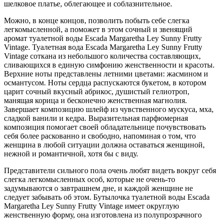
шелковое платье, облегающее и соблазнительное.
Можно, в конце концов, позволить побыть себе слегка
легкомысленной, а поможет в этом сочный и звенящий
аромат туалетной воды Escada Margaretha Ley Sunny Frutty
Vintage. Туалетная вода Escada Margaretha Ley Sunny Frutty
Vintage соткана из небольшого количества составляющих,
сливающихся в единую симфонию женственности и красоты.
Верхние ноты представлены летними цветами: жасмином и
османтусом. Ноты сердца распускаются букетом, в котором
царит сочный вкусный абрикос, душистый гелиотроп,
манящая корица и бесконечно женственная магнолия.
Завершает композицию шлейф из чувственного мускуса, мха,
сладкой ванили и кедра. Выразительная парфюмерная
композиция помогает своей обладательнице почувствовать
себя более раскованно и свободно, напоминая о том, что
женщина в любой ситуации должна оставаться женщиной,
нежной и романтичной, хотя бы с виду.
Представители сильного пола очень любят видеть вокруг себя
слегка легкомысленных особ, которые не очень-то
задумываются о завтрашнем дне, и каждой женщине не
следует забывать об этом. Бутылочка туалетной воды Escada
Margaretha Ley Sunny Frutty Vintage имеет округлую
женственную форму, она изготовлена из полупрозрачного