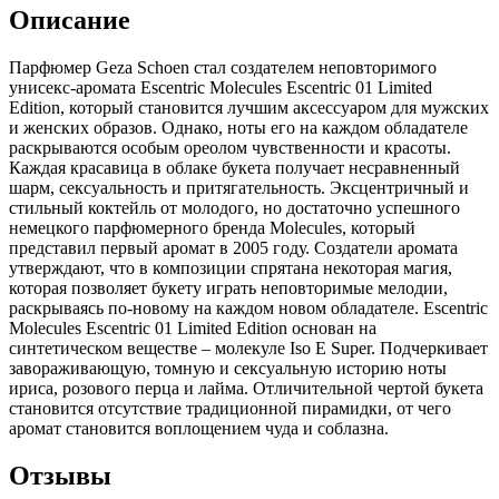
Описание
Парфюмер Geza Schoen стал создателем неповторимого
унисекс-аромата Escentric Molecules Escentric 01 Limited
Edition,
который становится лучшим аксессуаром для мужских
и женских образов. Однако, ноты его на каждом обладателе
раскрываются особым ореолом чувственности и красоты.
Каждая красавица в облаке букета получает несравненный
шарм, сексуальность и притягательность. Эксцентричный и
стильный коктейль от молодого, но достаточно успешного
немецкого парфюмерного бренда Molecules, который
представил первый аромат в 2005 году. Создатели аромата
утверждают, что в композиции спрятана некоторая магия,
которая позволяет букету играть неповторимые мелодии,
раскрываясь по-новому на каждом новом обладателе. Escentric
Molecules Escentric 01 Limited Edition основан на
синтетическом веществе – молекуле Iso E Super. Подчеркивает
завораживающую, томную и сексуальную историю ноты
ириса, розового перца и лайма. Отличительной чертой букета
становится отсутствие традиционной пирамидки, от чего
аромат становится воплощением чуда и соблазна.
Отзывы