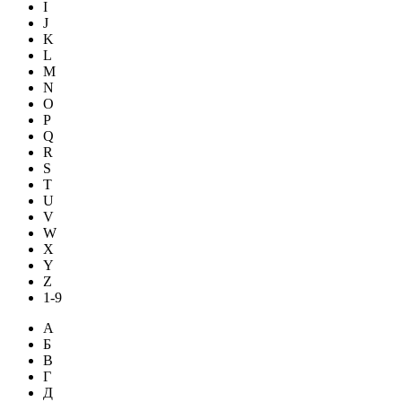
I
J
K
L
M
N
O
P
Q
R
S
T
U
V
W
X
Y
Z
1-9
А
Б
В
Г
Д