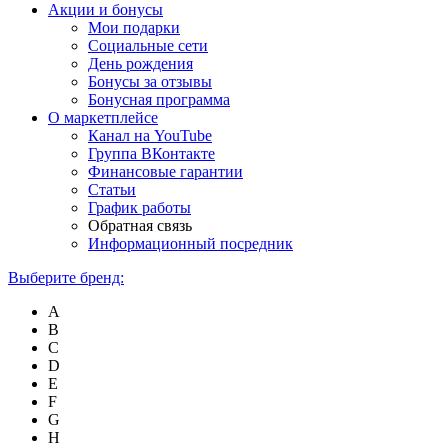
Акции и бонусы
Мои подарки
Социальные сети
День рождения
Бонусы за отзывы
Бонусная программа
О маркетплейсе
Канал на YouTube
Группа ВКонтакте
Финансовые гарантии
Статьи
График работы
Обратная связь
Информационный посредник
Выберите бренд:
A
B
C
D
E
F
G
H