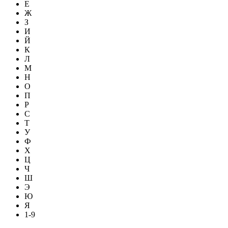
Е
Ж
З
И
Й
К
Л
М
Н
О
П
Р
С
Т
У
Ф
Х
Ц
Ч
Ш
Э
Ю
Я
1-9