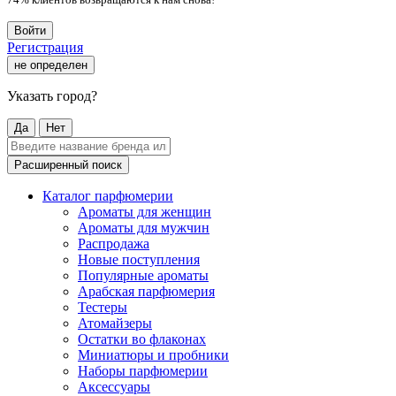
Войти
Регистрация
не определен
Указать город?
Да
Нет
Расширенный поиск
Каталог парфюмерии
Ароматы для женщин
Ароматы для мужчин
Распродажа
Новые поступления
Популярные ароматы
Арабская парфюмерия
Тестеры
Атомайзеры
Остатки во флаконах
Миниатюры и пробники
Наборы парфюмерии
Аксессуары