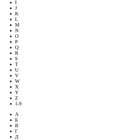
I
J
K
L
M
N
O
P
Q
R
S
T
U
V
W
X
Y
Z
1-9
А
Б
В
Г
Д