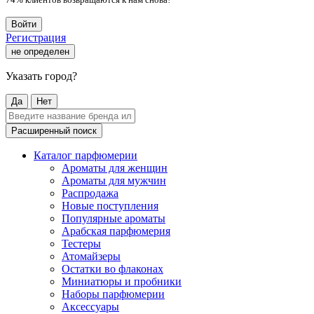
Войти
Регистрация
не определен
Указать город?
Да
Нет
Расширенный поиск
Каталог парфюмерии
Ароматы для женщин
Ароматы для мужчин
Распродажа
Новые поступления
Популярные ароматы
Арабская парфюмерия
Тестеры
Атомайзеры
Остатки во флаконах
Миниатюры и пробники
Наборы парфюмерии
Аксессуары