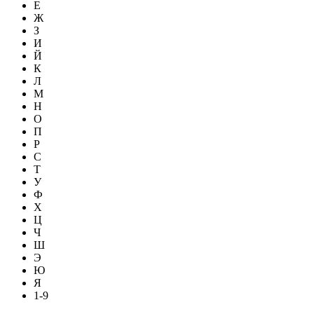
Е
Ж
З
И
Й
К
Л
М
Н
О
П
Р
С
Т
У
Ф
Х
Ц
Ч
Ш
Э
Ю
Я
1-9