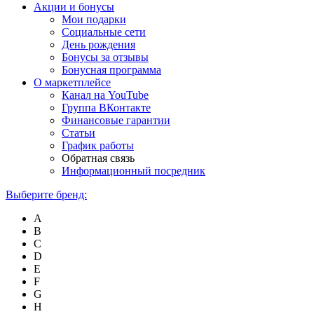
Акции и бонусы
Мои подарки
Социальные сети
День рождения
Бонусы за отзывы
Бонусная программа
О маркетплейсе
Канал на YouTube
Группа ВКонтакте
Финансовые гарантии
Статьи
График работы
Обратная связь
Информационный посредник
Выберите бренд:
A
B
C
D
E
F
G
H