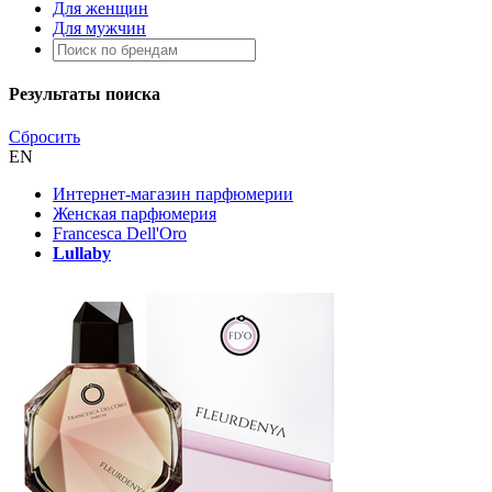
Для женщин
Для мужчин
Результаты поиска
Сбросить
EN
Интернет-магазин парфюмерии
Женская парфюмерия
Francesca Dell'Oro
Lullaby