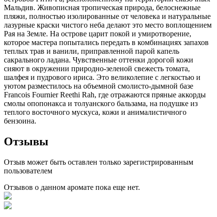
Мальдив. Живописная тропическая природа, белоснежные
пляжи, полностью изолированные от человека и натуральные
лазурные краски чистого неба делают это место воплощением
Рая на Земле. На острове царит покой и умиротворение,
которое мастера попытались передать в комбинациях запахов
теплых трав и ванили, приправленной парой капель
сакрального ладана. Чувственные оттенки дорогой кожи
сияют в окружении природно-зеленой свежесть томата,
шалфея и пудрового ириса. Это великолепие с легкостью и
уютом разместилось на объемной смолисто-дымной базе
Francois Fournier Reethi Rah, где отражаются пряные аккорды
смолы опопонакса и толуанского бальзама, на подушке из
теплого восточного мускуса, кожи и анималистичного
бензоина.
Отзывы
Отзыв может быть оставлен только зарегистрированным
пользователем
Отзывов о данном аромате пока еще нет.