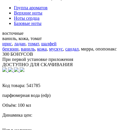
Группа ароматов
Верхние ноты
Ноты сердца
Базовые ноты
восточные
ваниль, кожа, томат
ирис
,
ладан
,
томат
,
шалфей
бензоин
,
ваниль
,
кожа
,
мускус
,
сандал
,
мирра, опопонакс
300 БОНУСОВ
При первой установке приложения
ДОСТУПНО ДЛЯ СКАЧИВАНИЯ
Код товара:
541785
парфюмерная вода (edp)
Объём:
100 мл
Динамика цен: