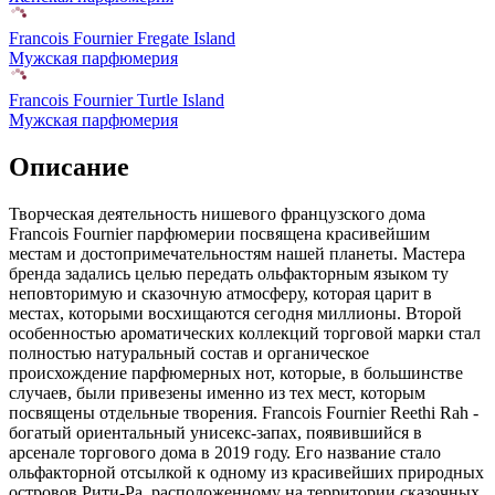
Francois Fournier Fregate Island
Мужская парфюмерия
Francois Fournier Turtle Island
Мужская парфюмерия
Описание
Творческая деятельность нишевого французского дома
Francois Fournier парфюмерии посвящена красивейшим
местам и достопримечательностям нашей планеты. Мастера
бренда задались целью передать ольфакторным языком ту
неповторимую и сказочную атмосферу, которая царит в
местах, которыми восхищаются сегодня миллионы. Второй
особенностью ароматических коллекций торговой марки стал
полностью натуральный состав и органическое
происхождение парфюмерных нот, которые, в большинстве
случаев, были привезены именно из тех мест, которым
посвящены отдельные творения. Francois Fournier Reethi Rah -
богатый ориентальный унисекс-запах, появившийся в
арсенале торгового дома в 2019 году. Его название стало
ольфакторной отсылкой к одному из красивейших природных
островов Рити-Ра, расположенному на территории сказочных