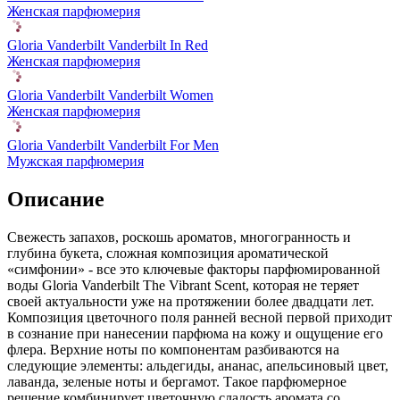
Женская парфюмерия
Gloria Vanderbilt Vanderbilt In Red
Женская парфюмерия
Gloria Vanderbilt Vanderbilt Women
Женская парфюмерия
Gloria Vanderbilt Vanderbilt For Men
Мужская парфюмерия
Описание
Свежесть запахов, роскошь ароматов, многогранность и
глубина букета,
сложная композиция ароматической
«симфонии» - все это ключевые факторы парфюмированной
воды Gloria Vanderbilt The Vibrant Scent, которая не теряет
своей актуальности уже на протяжении более двадцати лет.
Композиция цветочного поля ранней весной первой приходит
в сознание при нанесении парфюма на кожу и ощущение его
флера. Верхние ноты по компонентам разбиваются на
следующие элементы: альдегиды, ананас, апельсиновый цвет,
лаванда, зеленые ноты и бергамот. Такое парфюмерное
решение комбинирует цветочную сладость аромата со