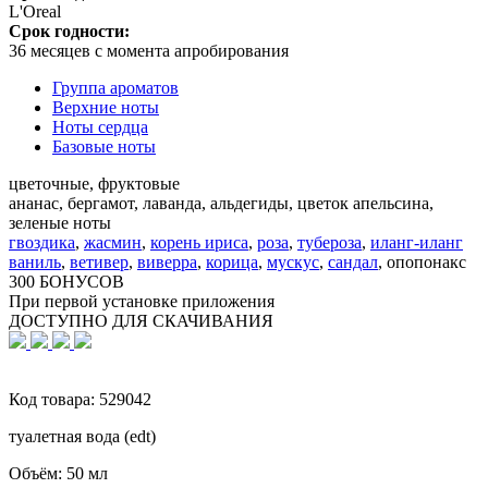
L'Oreal
Срок годности:
36 месяцев с момента апробирования
Группа ароматов
Верхние ноты
Ноты сердца
Базовые ноты
цветочные, фруктовые
ананас, бергамот, лаванда, альдегиды, цветок апельсина,
зеленые ноты
гвоздика
,
жасмин
,
корень ириса
,
роза
,
тубероза
,
иланг-иланг
ваниль
,
ветивер
,
виверра
,
корица
,
мускус
,
сандал
,
опопонакс
300 БОНУСОВ
При первой установке приложения
ДОСТУПНО ДЛЯ СКАЧИВАНИЯ
Код товара:
529042
туалетная вода (edt)
Объём:
50 мл