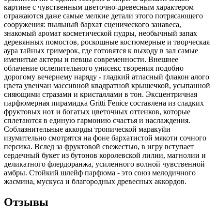
картине с чувственным цветочно-древесным характером
отражаются даже самые мелкие детали этого потрясающего
сооружения: пыльный бархат сценического занавеса,
знакомый аромат косметической пудры, необычный запах
деревянных помостов, роскошные костюмерные и творческая
аура тайных гримерок, где готовятся к выходу в зал самые
именитые актеры и певцы современности. Внешнее
облачение ослепительного унисекс творения подобно
дорогому вечернему наряду - гладкий атласный флакон алого
цвета увенчан массивной квадратной крышечкой, усыпанной
сияющими стразами и кристаллами в тон. Эксцентричная
парфюмерная пирамидка Gritti Fenice составлена из сладких
фруктовых нот и богатых цветочных оттенков, которые
сплетаются в единую гармонию счастья и наслаждения.
Соблазнительные аккорды тропической маракуйи
изумительно смотрятся на фоне бархатистой мякоти сочного
персика. Вслед за фруктовой свежестью, в игру вступает
сердечный букет из бутонов королевской лилии, магнолии и
деликатного флердоранжа, усиленного волной чувственной
амбры. Стойкий шлейф парфюма - это союз мелодичного
жасмина, мускуса и благородных древесных аккордов.
Отзывы