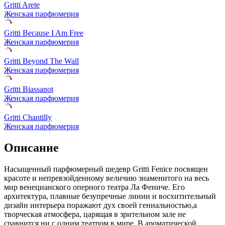
Gritti Arete
Женская парфюмерия
Gritti Because I Am Free
Женская парфюмерия
Gritti Beyond The Wall
Женская парфюмерия
Gritti Biassanot
Женская парфюмерия
Gritti Chantilly
Женская парфюмерия
Описание
Насыщенный парфюмерный шедевр Gritti Fenice посвящен
красоте и непревзойденному величию знаменитого на весь
мир венецианского оперного театра Ла Фениче. Его
архитектура, плавные безупречные линии и восхитительный
дизайн интерьера поражают дух своей гениальностью,а
творческая атмосфера, царящая в зрительном зале не
сравнится ни с одним театром в мире. В ароматической