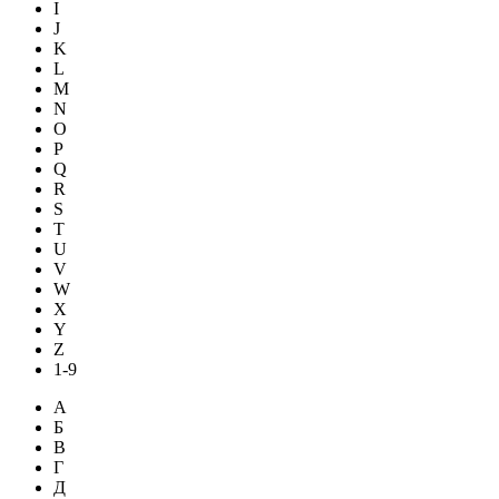
I
J
K
L
M
N
O
P
Q
R
S
T
U
V
W
X
Y
Z
1-9
А
Б
В
Г
Д