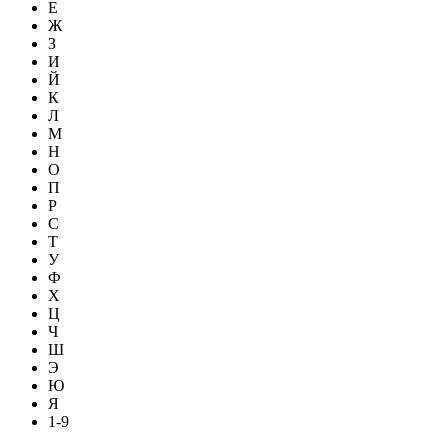
Е
Ж
З
И
Й
К
Л
М
Н
О
П
Р
С
Т
У
Ф
Х
Ц
Ч
Ш
Э
Ю
Я
1-9