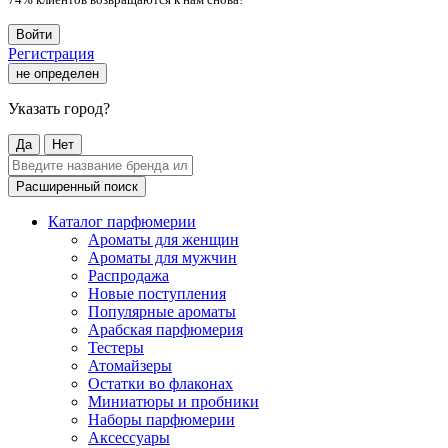
Войти
Регистрация
не определен
Указать город?
Да
Нет
Расширенный поиск
Каталог парфюмерии
Ароматы для женщин
Ароматы для мужчин
Распродажа
Новые поступления
Популярные ароматы
Арабская парфюмерия
Тестеры
Атомайзеры
Остатки во флаконах
Миниатюры и пробники
Наборы парфюмерии
Аксессуары