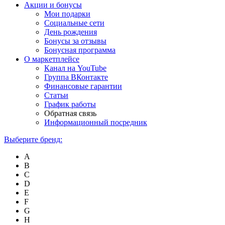
Акции и бонусы
Мои подарки
Социальные сети
День рождения
Бонусы за отзывы
Бонусная программа
О маркетплейсе
Канал на YouTube
Группа ВКонтакте
Финансовые гарантии
Статьи
График работы
Обратная связь
Информационный посредник
Выберите бренд:
A
B
C
D
E
F
G
H