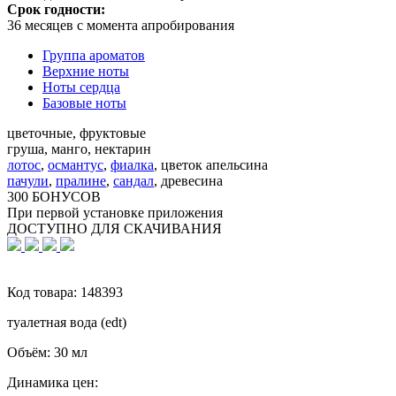
Срок годности:
36 месяцев с момента апробирования
Группа ароматов
Верхние ноты
Ноты сердца
Базовые ноты
цветочные, фруктовые
груша, манго, нектарин
лотос
,
османтус
,
фиалка
,
цветок апельсина
пачули
,
пралине
,
сандал
,
древесина
300 БОНУСОВ
При первой установке приложения
ДОСТУПНО ДЛЯ СКАЧИВАНИЯ
Код товара:
148393
туалетная вода (edt)
Объём:
30 мл
Динамика цен: