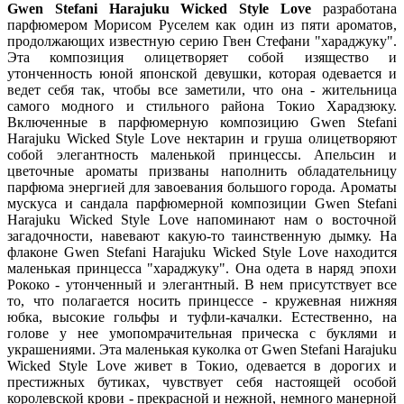
Gwen Stefani Harajuku Wicked Style Love
разработана
парфюмером Морисом Руселем как один из пяти ароматов,
продолжающих известную серию Гвен Стефани "хараджуку".
Эта композиция олицетворяет собой изящество и
утонченность юной японской девушки, которая одевается и
ведет себя так, чтобы все заметили, что она - жительница
самого модного и стильного района Токио Харадзюку.
Включенные в парфюмерную композицию Gwen Stefani
Harajuku Wicked Style Love нектарин и груша олицетворяют
собой элегантность маленькой принцессы. Апельсин и
цветочные ароматы призваны наполнить обладательницу
парфюма энергией для завоевания большого города. Ароматы
мускуса и сандала парфюмерной композиции Gwen Stefani
Harajuku Wicked Style Love напоминают нам о восточной
загадочности, навевают какую-то таинственную дымку. На
флаконе Gwen Stefani Harajuku Wicked Style Love находится
маленькая принцесса "хараджуку". Она одета в наряд эпохи
Рококо - утонченный и элегантный. В нем присутствует все
то, что полагается носить принцессе - кружевная нижняя
юбка, высокие гольфы и туфли-качалки. Естественно, на
голове у нее умопомрачительная прическа с буклями и
украшениями. Эта маленькая куколка от Gwen Stefani Harajuku
Wicked Style Love живет в Токио, одевается в дорогих и
престижных бутиках, чувствует себя настоящей особой
королевской крови - прекрасной и нежной, немного манерной