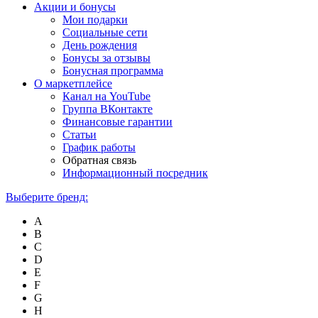
Акции и бонусы
Мои подарки
Социальные сети
День рождения
Бонусы за отзывы
Бонусная программа
О маркетплейсе
Канал на YouTube
Группа ВКонтакте
Финансовые гарантии
Статьи
График работы
Обратная связь
Информационный посредник
Выберите бренд:
A
B
C
D
E
F
G
H