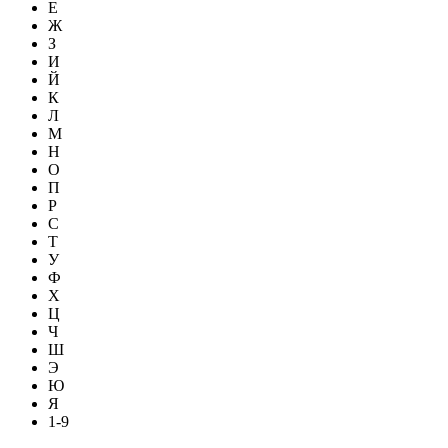
Е
Ж
З
И
Й
К
Л
М
Н
О
П
Р
С
Т
У
Ф
Х
Ц
Ч
Ш
Э
Ю
Я
1-9