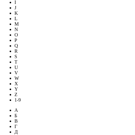
I
J
K
L
M
N
O
P
Q
R
S
T
U
V
W
X
Y
Z
1-9
А
Б
В
Г
Д