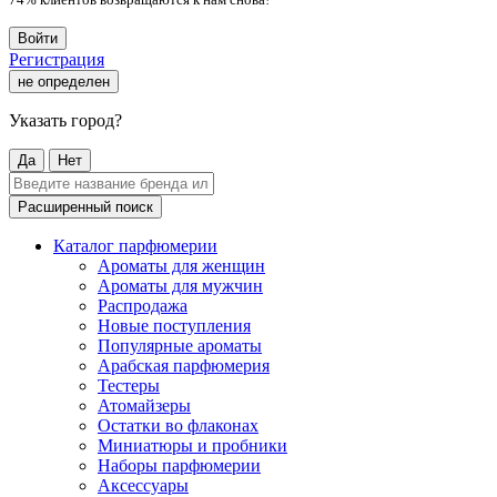
Войти
Регистрация
не определен
Указать город?
Да
Нет
Расширенный поиск
Каталог парфюмерии
Ароматы для женщин
Ароматы для мужчин
Распродажа
Новые поступления
Популярные ароматы
Арабская парфюмерия
Тестеры
Атомайзеры
Остатки во флаконах
Миниатюры и пробники
Наборы парфюмерии
Аксессуары