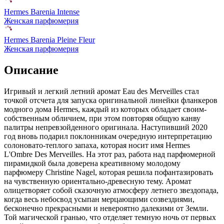
Hermes Barenia Intense
Женская парфюмерия
Hermes Barenia Pleine Fleur
Женская парфюмерия
Описание
Игривый и легкий летний аромат Eau des Merveilles стал
точкой отсчета для запуска оригинальной линейки фланкеров
модного дома Hermes,
каждый из которых обладает своим-
собственным обличием, при этом повторяя общую канву
палитры непревзойденного оригинала. Наступивший 2020
год вновь подарил поклонникам очередную интерпретацию
солоновато-теплого запаха, которая носит имя Hermes
L'Ombre Des Merveilles. На этот раз, работа над парфюмерной
пирамидкой была доверена креативному молодому
парфюмеру Christine Nagel, которая решила пофантазировать
на чувственную ориентально-древесную тему. Аромат
олицетворяет собой сказочную атмосферу летнего звездопада,
когда весь небосвод усыпан мерцающими созвездиями,
бесконечно прекрасными и невероятно далекими от Земли.
Той магической гранью, что отделяет темную ночь от первых