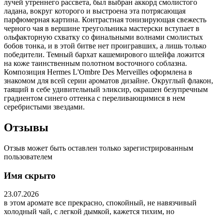
лучей утреннего рассвета, был выбран аккорд смолистого
ладана, вокруг которого и выстроена эта потрясающая
парфюмерная картина. Контрастная тонизирующая свежесть
черного чая в вершине треугольника мастерски вступает в
ольфакторную схватку со финальными волнами смолистых
бобов тонка, и в этой битве нет проигравших, а лишь только
победители. Темный бархат кашемирового шлейфа ложится
на коже таинственным полотном восточного соблазна.
Композиция Hermes L'Ombre Des Merveilles оформлена в
знакомом для всей серии ароматов дизайне. Округлый флакон,
таящий в себе удивительный эликсир, окрашен безупречным
градиентом синего оттенка с переливающимися в нем
серебристыми звездами.
Отзывы
Отзыв может быть оставлен только зарегистрированным
пользователем
Имя скрыто
23.07.2026
в этом аромате все прекрасно, спокойный, не навязчивый
холодный чай, с легкой дымкой, кажется тихим, но