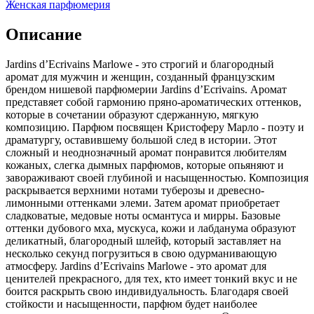
Женская парфюмерия
Описание
Jardins d’Ecrivains Marlowe - это строгий и благородный
аромат для мужчин и женщин,
созданный французским
брендом нишевой парфюмерии Jardins d’Ecrivains. Аромат
представяет собой гармонию пряно-ароматических оттенков,
которые в сочетании образуют сдержанную, мягкую
композицию. Парфюм посвящен Кристоферу Марло - поэту и
драматургу, оставившему большой след в истории. Этот
сложный и неоднозначный аромат понравится любителям
кожаных, слегка дымных парфюмов, которые опьяняют и
завораживают своей глубиной и насыщенностью. Композиция
раскрывается верхними нотами туберозы и древесно-
лимонными оттенками элеми. Затем аромат приобретает
сладковатые, медовые ноты османтуса и мирры. Базовые
оттенки дубового мха, мускуса, кожи и лабданума образуют
деликатный, благородный шлейф, который заставляет на
несколько секунд погрузиться в свою одурманивающую
атмосферу. Jardins d’Ecrivains Marlowe - это аромат для
ценителей прекрасного, для тех, кто имеет тонкий вкус и не
боится раскрыть свою индивидуальность. Благодаря своей
стойкости и насыщенности, парфюм будет наиболее