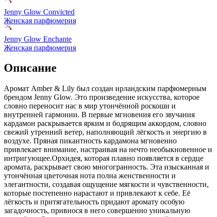
Jenny Glow Convicted
Женская парфюмерия
Jenny Glow Enchante
Женская парфюмерия
Описание
Аромат Amber & Lily был создан ирландским парфюмерным
брендом Jenny Glow. Это произведение искусства,
которое
словно переносит нас в мир утончённой роскоши и
внутренней гармонии. В первые мгновения его звучания
кардамон раскрывается ярким и бодрящим аккордом, словно
свежий утренний ветер, наполняющий лёгкость и энергию в
воздухе. Пряная пикантность кардамона мгновенно
привлекает внимание, настраивая на нечто необыкновенное и
интригующее.Орхидея, которая плавно появляется в сердце
аромата, раскрывает свою многогранность. Эта изысканная и
утончённая цветочная нота полна женственности и
элегантности, создавая ощущение мягкости и чувственности,
которые постепенно нарастают и привлекают к себе. Её
лёгкость и притягательность придают аромату особую
загадочность, привнося в него совершенно уникальную