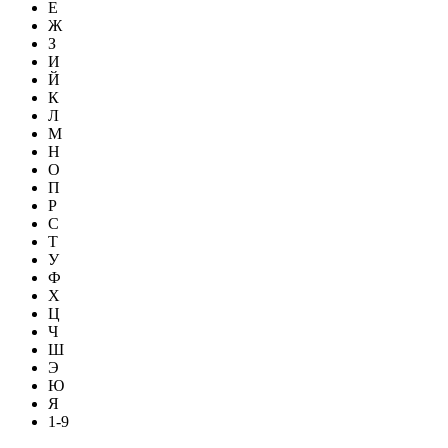
Е
Ж
З
И
Й
К
Л
М
Н
О
П
Р
С
Т
У
Ф
Х
Ц
Ч
Ш
Э
Ю
Я
1-9