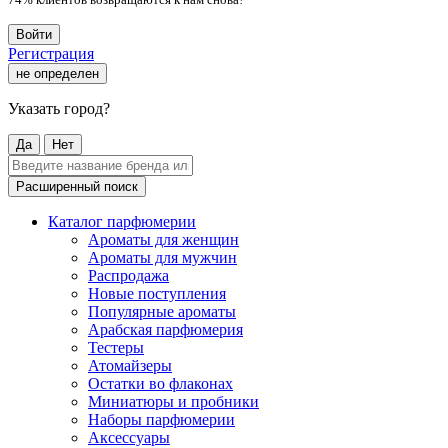
Войти
Регистрация
не определен
Указать город?
Да
Нет
Расширенный поиск
Каталог парфюмерии
Ароматы для женщин
Ароматы для мужчин
Распродажа
Новые поступления
Популярные ароматы
Арабская парфюмерия
Тестеры
Атомайзеры
Остатки во флаконах
Миниатюры и пробники
Наборы парфюмерии
Аксессуары