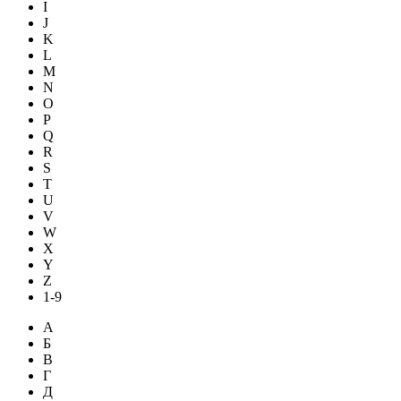
I
J
K
L
M
N
O
P
Q
R
S
T
U
V
W
X
Y
Z
1-9
А
Б
В
Г
Д