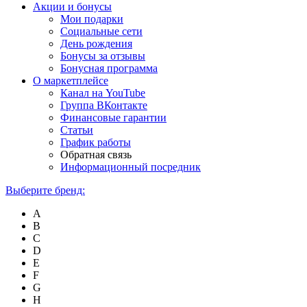
Акции и бонусы
Мои подарки
Социальные сети
День рождения
Бонусы за отзывы
Бонусная программа
О маркетплейсе
Канал на YouTube
Группа ВКонтакте
Финансовые гарантии
Статьи
График работы
Обратная связь
Информационный посредник
Выберите бренд:
A
B
C
D
E
F
G
H