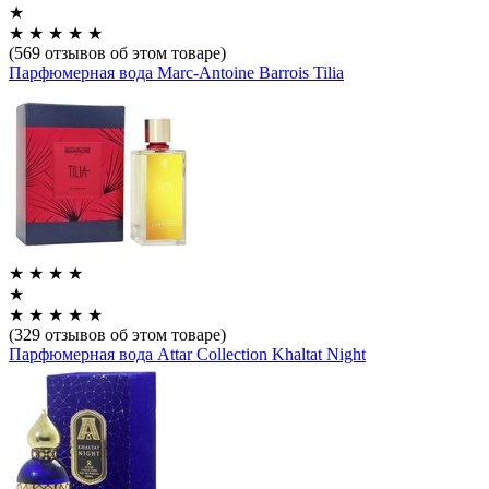
★
★
★
★
★
★
(569 отзывов об этом товаре)
Парфюмерная вода Marc-Antoine Barrois Tilia
★
★
★
★
★
★
★
★
★
★
(329 отзывов об этом товаре)
Парфюмерная вода Attar Collection Khaltat Night