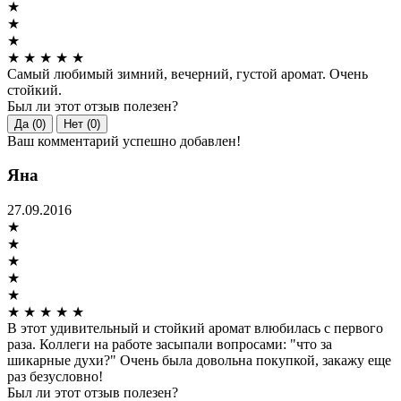
★
★
★
★
★
★
★
★
Самый любимый зимний, вечерний, густой аромат. Очень
стойкий.
Был ли этот отзыв полезен?
Да (0)
Нет (0)
Ваш комментарий успешно добавлен!
Яна
27.09.2016
★
★
★
★
★
★
★
★
★
★
В этот удивительный и стойкий аромат влюбилась с первого
раза. Коллеги на работе засыпали вопросами: "что за
шикарные духи?" Очень была довольна покупкой, закажу еще
раз безусловно!
Был ли этот отзыв полезен?