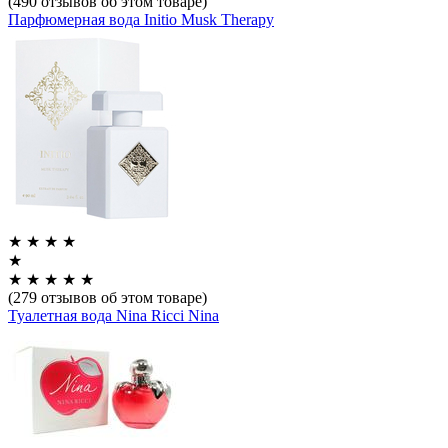
(490 отзывов об этом товаре)
Парфюмерная вода Initio Musk Therapy
★
★
★
★
★
★
★
★
★
★
(279 отзывов об этом товаре)
Туалетная вода Nina Ricci Nina