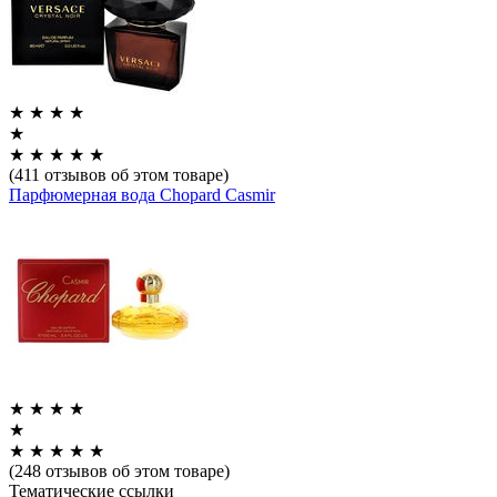
★
★
★
★
★
★
★
★
★
★
(411 отзывов об этом товаре)
Парфюмерная вода Chopard Casmir
★
★
★
★
★
★
★
★
★
★
(248 отзывов об этом товаре)
Тематические ссылки