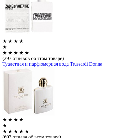
★
★
★
★
★
★
★
★
★
★
(297 отзывов об этом товаре)
Туалетная и парфюмерная вода Trussardi Donna
★
★
★
★
★
★
★
★
★
★
(693 отзыва об этом товаре)