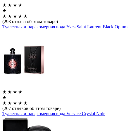
★
★
★
★
★
★
★
★
★
★
(293 отзыва об этом товаре)
Туалетная и парфюмерная вода Yves Saint Laurent Black Opium
★
★
★
★
★
★
★
★
★
★
(267 отзывов об этом товаре)
Туалетная и парфюмерная вода Versace Crystal Noir