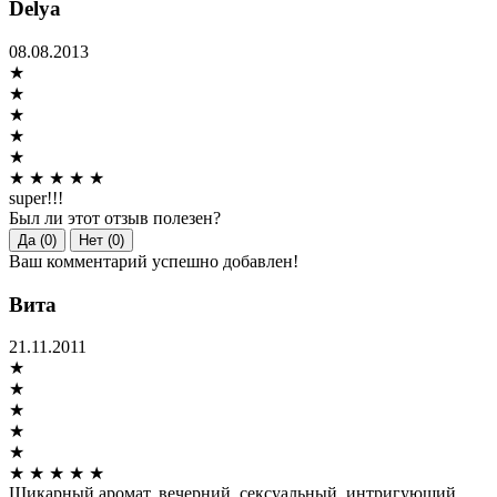
Delya
08.08.2013
★
★
★
★
★
★
★
★
★
★
super!!!
Был ли этот отзыв полезен?
Да (0)
Нет (0)
Ваш комментарий успешно добавлен!
Вита
21.11.2011
★
★
★
★
★
★
★
★
★
★
Шикарный аромат. вечерний, сексуальный, интригующий