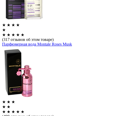
★
★
★
★
★
★
★
★
★
★
(317 отзывов об этом товаре)
Парфюмерная вода Montale Roses Musk
★
★
★
★
★
★
★
★
★
★