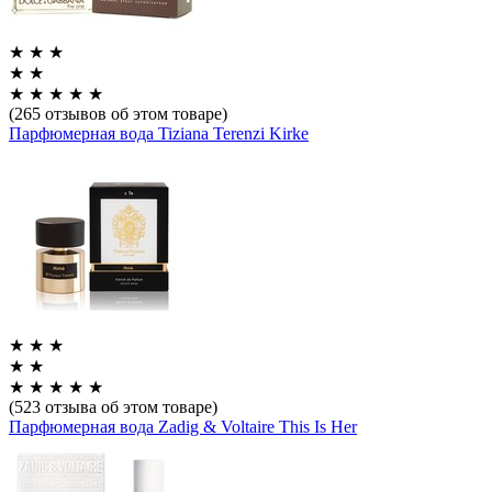
★
★
★
★
★
★
★
★
★
★
(265 отзывов об этом товаре)
Парфюмерная вода Tiziana Terenzi Kirke
★
★
★
★
★
★
★
★
★
★
(523 отзыва об этом товаре)
Парфюмерная вода Zadig & Voltaire This Is Her