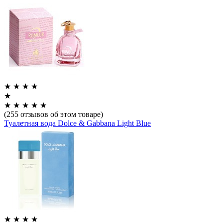
★
★
★
★
★
★
★
★
★
★
(255 отзывов об этом товаре)
Туалетная вода Dolce & Gabbana Light Blue
★
★
★
★