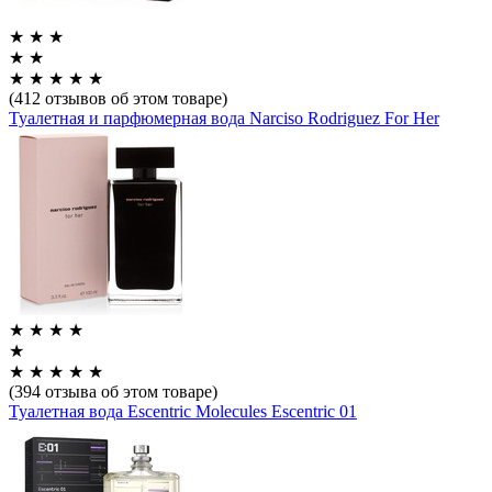
★
★
★
★
★
★
★
★
★
★
(412 отзывов об этом товаре)
Туалетная и парфюмерная вода Narciso Rodriguez For Her
★
★
★
★
★
★
★
★
★
★
(394 отзыва об этом товаре)
Туалетная вода Escentric Molecules Escentric 01