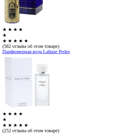
★
★
★
★
★
★
★
★
★
★
(582 отзыва об этом товаре)
Парфюмерная вода Lalique Perles
★
★
★
★
★
★
★
★
★
★
(252 отзыва об этом товаре)