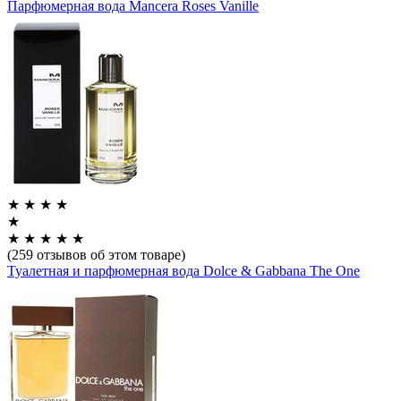
Парфюмерная вода Mancera Roses Vanille
★
★
★
★
★
★
★
★
★
★
(259 отзывов об этом товаре)
Туалетная и парфюмерная вода Dolce & Gabbana The One