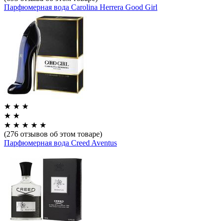
Парфюмерная вода Carolina Herrera Good Girl
★
★
★
★
★
★
★
★
★
★
(276 отзывов об этом товаре)
Парфюмерная вода Creed Aventus