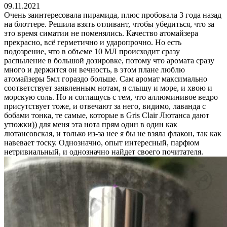
09.11.2021
Очень заинтересовала пирамида, плюс пробовала 3 года назад
на блоттере. Решила взять отливант, чтобы убедиться, что за
это время симатии не поменялись. Качество атомайзера
прекрасно, всё герметично и ударопрочно. Но есть
подозрение, что в объеме 10 МЛ происходит сразу
распыление в большой дозировке, потому что аромата сразу
много и держится он вечность, в этом плане люблю
атомайзеры 5мл гораздо больше. Сам аромат максимально
соответствует заявленным нотам, я слышу и море, и хвою и
морскую соль. Но и соглашусь с тем, что аллюминивое ведро
присутствует тоже, и отвечают за него, видимо, лаванда с
бобами тонка, те самые, которые в Gris Clair Лютанса дают
утюжки)) для меня эта нота прям один в один как
лютансовская, и только из-за нее я бы не взяла флакон, так как
навевает тоску. Однозначно, опыт интересный, парфюм
нетривиальный, и однозначно найдет своего почитателя.