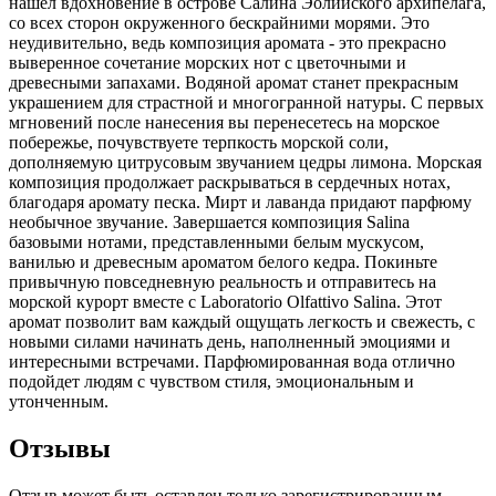
нашел вдохновение в острове Салина Эолийского архипелага,
со всех сторон окруженного бескрайними морями. Это
неудивительно, ведь композиция аромата - это прекрасно
выверенное сочетание морских нот с цветочными и
древесными запахами. Водяной аромат станет прекрасным
украшением для страстной и многогранной натуры. С первых
мгновений после нанесения вы перенесетесь на морское
побережье, почувствуете терпкость морской соли,
дополняемую цитрусовым звучанием цедры лимона. Морская
композиция продолжает раскрываться в сердечных нотах,
благодаря аромату песка. Мирт и лаванда придают парфюму
необычное звучание. Завершается композиция Salina
базовыми нотами, представленными белым мускусом,
ванилью и древесным ароматом белого кедра. Покиньте
привычную повседневную реальность и отправитесь на
морской курорт вместе с Laboratorio Olfattivo Salina. Этот
аромат позволит вам каждый ощущать легкость и свежесть, с
новыми силами начинать день, наполненный эмоциями и
интересными встречами. Парфюмированная вода отлично
подойдет людям с чувством стиля, эмоциональным и
утонченным.
Отзывы
Отзыв может быть оставлен только зарегистрированным