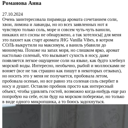
Романова Анна
27.10.2024
Очень заинтересовала пирамида аромата сочетанием соли,
хвои, лимона и лаванды, но из всех заявленных нот я
чувствую только соль, море и совсем чуть-чуть ванили,
никаких игл сосны не обнаружено, а так хотелось(( для меня
это пахнет как старт аромата JHG Vanilla Vibes, в котром
СОЛЬ выкрутили на максимум, а ваниль убавили до
минимума. Похоже на запах моря, но слишком ярко, аромат
настолько соленый, что вызывает сухость в носу, даже
появляется легкое ощущение соли на языке, как будто хлебнул
морской воды. Интересно, необычно, рыбой и моллюсками не
воняет (все не так страшно как пишут в некоторых отзывах),
но носить это у меня не получается, пробовала летом,
пробовала осенью, но все равно эта соленая соль свербит в
носу и душит. Оставлю пробник просто как интересный
объект, чтобы удивлять гостей, возможно когда-нибудь еще раз
попробую на себе, если буду на морском побережье, но только
в виде одного микропшика, а то боюсь задохнуться.