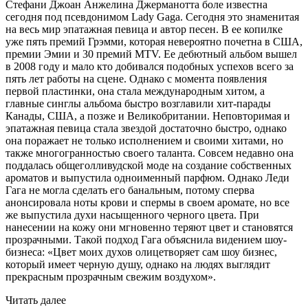
Стефани Джоан Анжелина Джерманотта боле известна
сегодня под псевдонимом Lady Gaga. Сегодня это знаменитая
на весь мир эпатажная певица и автор песен. В ее копилке
уже пять премий Грэмми, которая невероятно почетна в США,
премии Эмии и 30 премий MTV. Ее дебютный альбом вышел
в 2008 году и мало кто добивался подобных успехов всего за
пять лет работы на сцене. Однако с момента появления
первой пластинки, она стала международным хитом, а
главные синглы альбома быстро возглавили хит-парады
Канады, США, а позже и Великобритании. Неповторимая и
эпатажная певица стала звездой достаточно быстро, однако
она поражает не только исполнением и своими хитами, но
также многогранностью своего таланта. Совсем недавно она
поддалась общеголливудской моде на создание собственных
ароматов и выпустила одноименный парфюм. Однако Леди
Гага не могла сделать его банальным, потому сперва
анонсировала ноты крови и спермы в своем аромате, но все
же выпустила духи насыщенного черного цвета. При
нанесении на кожу они мгновенно теряют цвет и становятся
прозрачными. Такой подход Гага объяснила видением шоу-
бизнеса: «Цвет моих духов олицетворяет сам шоу бизнес,
который имеет черную душу, однако на людях выглядит
прекрасным прозрачным свежим воздухом».
Читать далее