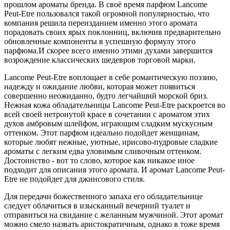
прошлом ароматы бренда. В своё время парфюм Lancome
Peut-Etre пользовался такой огромной популярностью, что
компания решила переизданием именно этого аромата
порадовать своих ярых поклонниц, включив предварительно
обновленные компоненты в успешную формулу этого
парфюма.И скорее всего именно этими духами завершится
возрождение классических шедевров торговой марки.
Lancome Peut-Etre воплощает в себе романтическую поэзию,
надежду и ожидание любви, которая может появиться
совершенно неожиданно, будто легчайший морской бриз.
Нежная кожа обладательницы Lancome Peut-Etre раскроется во
всей своей нетронутой красе в сочетании с ароматом этих
духов амбровым шлейфом, играющим сладким мускусным
оттенком. Этот парфюм идеально подойдет женщинам,
которые любят нежные, уютные, ирисово-пудровые сладкие
ароматы с легким едва уловимым сливочным оттенком.
Достоинство - вот то слово, которое как никакое иное
подходит для описания этого аромата. И аромат Lancome Peut-
Etre не подойдет для джинсового стиля.
Для передачи божественного запаха его обладательнице
следует облачиться в изысканный вечерний туалет и
отправиться на свидание с желанным мужчиной. Этот аромат
можно смело назвать аристократичным, однако в тоже время