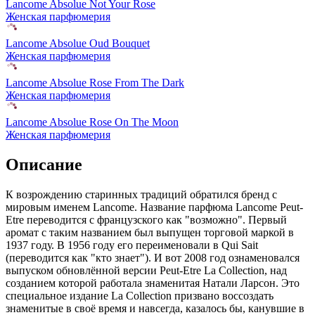
Lancome Absolue Not Your Rose
Женская парфюмерия
Lancome Absolue Oud Bouquet
Женская парфюмерия
Lancome Absolue Rose From The Dark
Женская парфюмерия
Lancome Absolue Rose On The Moon
Женская парфюмерия
Описание
К возрождению старинных традиций обратился бренд с
мировым именем Lancome. Название парфюма Lancome Peut-
Etre переводится с французского как "возможно". Первый
аромат с таким названием был выпущен торговой маркой в
1937 году. В 1956 году его переименовали в Qui Sait
(переводится как "кто знает"). И вот 2008 год ознаменовался
выпуском обновлённой версии Peut-Etre La Collection, над
созданием которой работала знаменитая Натали Ларсон. Это
специальное издание La Collection призвано воссоздать
знаменитые в своё время и навсегда, казалось бы, канувшие в