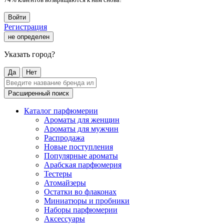
Войти
Регистрация
не определен
Указать город?
Да
Нет
Расширенный поиск
Каталог парфюмерии
Ароматы для женщин
Ароматы для мужчин
Распродажа
Новые поступления
Популярные ароматы
Арабская парфюмерия
Тестеры
Атомайзеры
Остатки во флаконах
Миниатюры и пробники
Наборы парфюмерии
Аксессуары