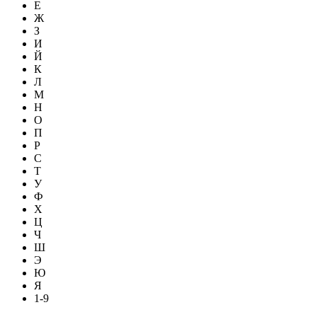
Е
Ж
З
И
Й
К
Л
М
Н
О
П
Р
С
Т
У
Ф
Х
Ц
Ч
Ш
Э
Ю
Я
1-9