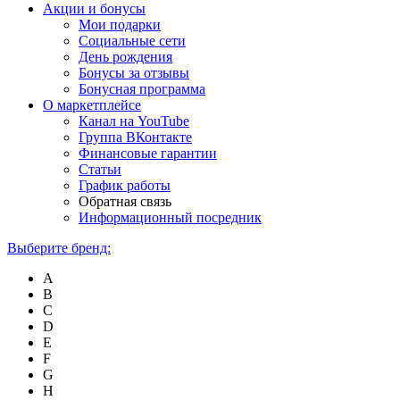
Акции и бонусы
Мои подарки
Социальные сети
День рождения
Бонусы за отзывы
Бонусная программа
О маркетплейсе
Канал на YouTube
Группа ВКонтакте
Финансовые гарантии
Статьи
График работы
Обратная связь
Информационный посредник
Выберите бренд:
A
B
C
D
E
F
G
H