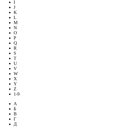
I
J
K
L
M
N
O
P
Q
R
S
T
U
V
W
X
Y
Z
1-9
А
Б
В
Г
Д