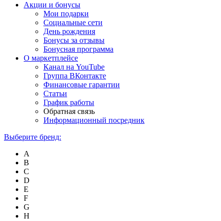
Акции и бонусы
Мои подарки
Социальные сети
День рождения
Бонусы за отзывы
Бонусная программа
О маркетплейсе
Канал на YouTube
Группа ВКонтакте
Финансовые гарантии
Статьи
График работы
Обратная связь
Информационный посредник
Выберите бренд:
A
B
C
D
E
F
G
H