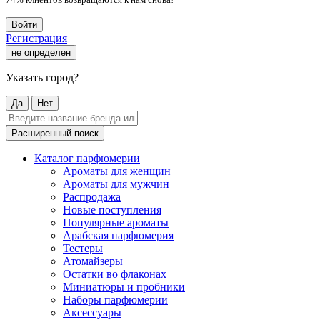
Войти
Регистрация
не определен
Указать город?
Да
Нет
Расширенный поиск
Каталог парфюмерии
Ароматы для женщин
Ароматы для мужчин
Распродажа
Новые поступления
Популярные ароматы
Арабская парфюмерия
Тестеры
Атомайзеры
Остатки во флаконах
Миниатюры и пробники
Наборы парфюмерии
Аксессуары