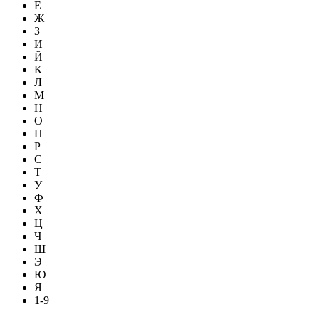
Е
Ж
З
И
Й
К
Л
М
Н
О
П
Р
С
Т
У
Ф
Х
Ц
Ч
Ш
Э
Ю
Я
1-9