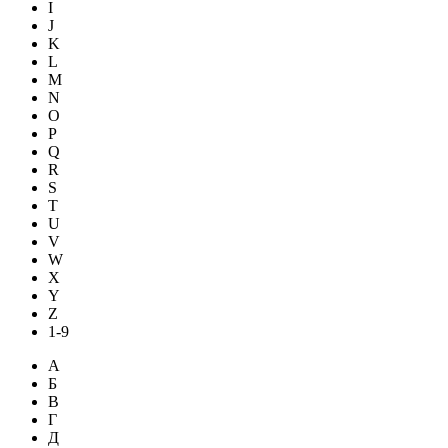
I
J
K
L
M
N
O
P
Q
R
S
T
U
V
W
X
Y
Z
1-9
А
Б
В
Г
Д