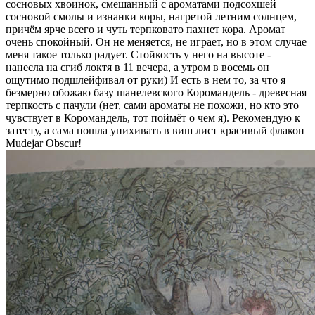
сосновых хвоинок, смешанный с ароматами подсохшей
сосновой смолы и изнанки коры, нагретой летним солнцем,
причём ярче всего и чуть терпковато пахнет кора. Аромат
очень спокойный. Он не меняется, не играет, но в этом случае
меня такое только радует. Стойкость у него на высоте -
нанесла на сгиб локтя в 11 вечера, а утром в восемь он
ощутимо подшлейфивал от руки) И есть в нем то, за что я
безмерно обожаю базу шанелевского Коромандель - древесная
терпкость с пачули (нет, сами ароматы не похожи, но кто это
чувствует в Коромандель, тот поймёт о чем я). Рекомендую к
затесту, а сама пошла упихивать в виш лист красивый флакон
Mudejar Obscur!