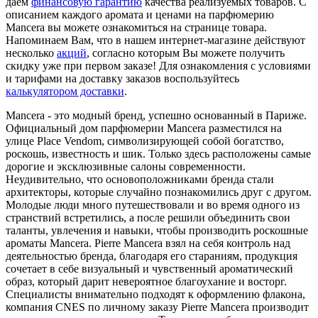
даем
финансовую гарантию
качества реализуемых товаров. С
описанием каждого аромата и ценами на парфюмерию
Mancera вы можете ознакомиться на странице товара.
Напоминаем Вам, что в нашем интернет-магазине действуют
несколько
акций
, согласно которым Вы можете получить
скидку уже при первом заказе! Для ознакомления с условиями
и тарифами на доставку заказов воспользуйтесь
калькулятором доставки
.
Mancera - это модный бренд, успешно основанный в Париже.
Официальный дом парфюмерии Mancera разместился на
улице Place Vendom, символизирующей собой богатство,
роскошь, известность и шик. Только здесь расположены самые
дорогие и эксклюзивные салоны современности.
Неудивительно, что основоположниками бренда стали
архитекторы, которые случайно познакомились друг с другом.
Молодые люди много путешествовали и во время одного из
странствий встретились, а после решили объединить свои
таланты, увлечения и навыки, чтобы производить роскошные
ароматы Mancera. Pierre Mancera взял на себя контроль над
деятельностью бренда, благодаря его стараниям, продукция
сочетает в себе визуальный и чувственный ароматический
образ, который дарит невероятное благоухание и восторг.
Специалисты внимательно подходят к оформлению флакона,
компания CNES по личному заказу Pierre Mancera производит