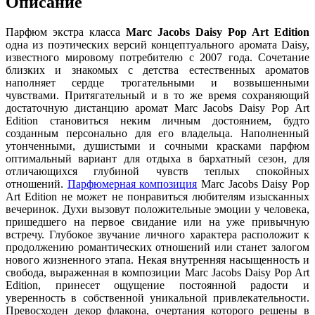
Описание
Парфюм экстра класса
Marc Jacobs Daisy Pop Art Edition
одна из поэтических версий концептуального аромата Daisy,
известного мировому потребителю с 2007 года. Сочетание
близких и знакомых с детства естественных ароматов
наполняет сердце трогательными и возвышенными
чувствами. Притягательный и в то же время сохраняющий
достаточную дистанцию аромат Marc Jacobs Daisy Pop Art
Edition становиться неким личным достоянием, будто
созданным персонально для его владельца. Наполненный
утонченными, душистыми и сочными красками парфюм
оптимальный вариант для отдыха в бархатный сезон, для
отличающихся глубиной чувств теплых спокойных
отношений.
Парфюмерная композиция
Marc Jacobs Daisy Pop
Art Edition не может не понравиться любителям изысканных
вечеринок. Духи вызовут положительные эмоции у человека,
пришедшего на первое свидание или на уже привычную
встречу. Глубокое звучание личного характера расположит к
продолжению романтических отношений или станет залогом
нового жизненного этапа. Некая внутренняя насыщенность и
свобода, выраженная в композиции Marc Jacobs Daisy Pop Art
Edition, принесет ощущение постоянной радости и
уверенность в собственной уникальной привлекательности.
Превосходен декор флакона, очертания которого решены в