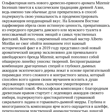
Ольфакторная нить нового древесно-пряного аромата Mizensir
Incensum тянется к классическим традициям древней Азии,
ведь именно там обычные духи превратились в способ
подчеркнуть свою уникальность и продемонстрировать
окружающим неординарный вкус. На Ближнем Востоке
парфюмерия обрела свою истинную ценность, превратившись
из очередного предмета дамского или мужского туалета в
неиссякаемый источник эмоций и самых чувственных
фантазий. Конечно, современный опытный мастер Alberto
Morillas не смог обойти вниманием этот важный
исторический факт и в 2019 году представил свой новый
ароматический шедевр эксклюзивно для премиального
швейцарского бренда Mizensir, который пополнил собой
обширную линейку унисекс творений. Беспроигрышные
комбинации драгоценных специй и глубоких дымных
аккордов экзотического дерева лежат в основе притягательной
пирамидки этого сложного и контрастного запаха, который
способен всего одним своим звучанием вселить в души
окружающих гармонию, сказочное умиротворение и
абсолютный покой. Философская композиция с благородным
древесным нравом стартует с леденящих аккордов свежего
имбиря, подчеркнутого аристократичной гурманикой
сакрального ладана и горьковато-дымной мирры. Глубина и
многогранность композиции ярче всего ощущается в шлейфе,
переполненном чувственной анималистичностью дорогой