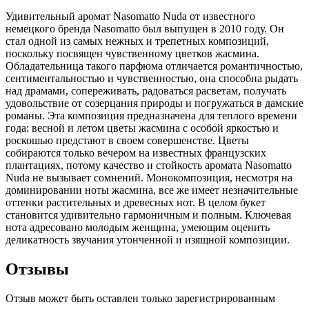
Удивительный аромат Nasomatto Nuda от известного
немецкого бренда Nasomatto был выпущен в 2010 году. Он
стал одной из самых нежных и трепетных композиций,
поскольку посвящен чувственному цветков жасмина.
Обладательница такого парфюма отличается романтичностью,
сентиментальностью и чувственностью, она способна рыдать
над драмами, сопереживать, радоваться расветам, получать
удовольствие от созерцания природы и погружаться в дамские
романы. Эта композиция предназначена для теплого времени
года: весной и летом цветы жасмина с особой яркостью и
роскошью предстают в своем совершенстве. Цветы
собираются только вечером на известных французских
плантациях, потому качество и стойкость аромата Nasomatto
Nuda не вызывает сомнений. Монокомпозиция, несмотря на
доминировании ноты жасмина, все же имеет незначительные
оттенки растительных и древесных нот. В целом букет
становится удивительно гармоничным и полным. Ключевая
нота адресовано молодым женщина, умеющим оценить
деликатность звучания утонченной и изящной композиции.
Отзывы
Отзыв может быть оставлен только зарегистрированным