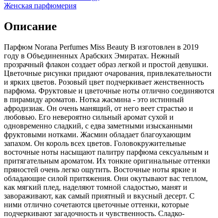
Женская парфюмерия
Описание
Парфюм Norana Perfumes Miss Beauty B изготовлен в 2019
году в Объединенных Арабских Эмиратах. Нежный
прозрачный флакон создает образ легкой и простой девушки.
Цветочные рисунки придают очарования, привлекательности
и ярких цветов. Розовый цвет подчеркивает женственность
парфюма. Фруктовые и цветочные ноты отлично соединяются
в пирамиду ароматов. Нотка жасмина - это истинный
афродизиак. Он очень манящий, от него веет страстью и
любовью. Его невероятно сильный аромат сухой и
одновременно сладкий, с едва заметными изысканными
фруктовыми нотками. Жасмин обладает благоухающим
запахом. Он король всех цветов. Головокружительные
восточные ноты насыщают палитру парфюма сексуальным и
притягательным ароматом. Их тонкие оригинальные оттенки
пряностей очень легко ощутить. Восточные ноты яркие и
обладающие силой притяжения. Они окутывают вас теплом,
как мягкий плед, наделяют томной сладостью, манят и
завораживают, как самый приятный и вкусный десерт. С
ними отлично сочетаются цветочные оттенки, которые
подчеркивают загадочность и чувственность. Сладко-