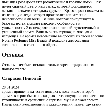
пьянящая роза добавляет романтичные и горячие нотки. Роза
имеет сильный цветочных запах, который дополняется
легкими нотками несладких фруктов. Красота розы похожа на
изысканную леди, которая производит впечатление
искренности и милости. Ваниль, которая присутствует в
базовых нотах, придает парфюму особенность и
уникальность. Это невероятно аппетитный, чувственный и
утонченный аромат. Ваниль очень терпкая, пьянящая и
чарующая. Ее аромат невозможно выбросить из своей головы.
Norana Perfumes Miss Beauty B подходит для создания
таинственного сказочного образа.
Отзывы
Отзыв может быть оставлен только зарегистрированным
пользователем
Саврасов Николай
28.01.2024
аромат пришел в качестве подарка к покупке.это второй
аромат в серии бьюти и складываются ощущение они легче по
устойчивости в сравнении с сериями Мун и Аржан.аромат
Интер сный женственный и даже дивчачий.пахнет фруктами