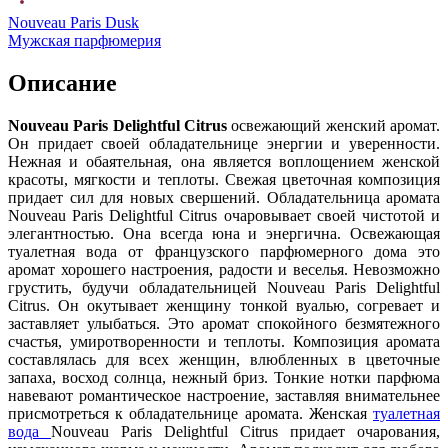
Nouveau Paris Dusk
Мужская парфюмерия
Описание
Nouveau Paris Delightful Citrus
освежающий женский аромат.
Он придает своей обладательнице энергии и уверенности.
Нежная и обаятельная, она является воплощением женской
красоты, мягкости и теплоты. Свежая цветочная композиция
придает сил для новых свершений. Обладательница аромата
Nouveau Paris Delightful Citrus очаровывает своей чистотой и
элегантностью. Она всегда юна и энергична. Освежающая
туалетная вода от французского парфюмерного дома это
аромат хорошего настроения, радости и веселья. Невозможно
грустить, будучи обладательницей Nouveau Paris Delightful
Citrus. Он окутывает женщину тонкой вуалью, согревает и
заставляет улыбаться. Это аромат спокойного безмятежного
счастья, умиротворенности и теплоты. Композиция аромата
составлялась для всех женщин, влюбленных в цветочные
запаха, восход солнца, нежный бриз. Тонкие нотки парфюма
навевают романтическое настроение, заставляя внимательнее
присмотреться к обладательнице аромата. Женская
туалетная
вода
Nouveau Paris Delightful Citrus придает очарования,