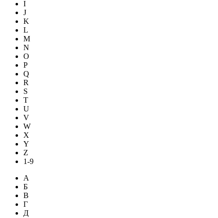
I
J
K
L
M
N
O
P
Q
R
S
T
U
V
W
X
Y
Z
1-9
А
Б
В
Г
Д