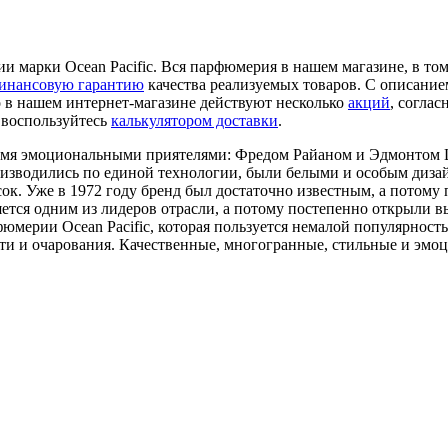
марки Ocean Pacific. Вся парфюмерия в нашем магазине, в том ч
инансовую гарантию
качества реализуемых товаров. С описание
о в нашем интернет-магазине действуют несколько
акций
, согла
 воспользуйтесь
калькулятором доставки
.
двумя эмоциональными приятелями: Фредом Райаном и Эдмонтом 
роизводились по единой технологии, были белыми и особым диза
ок. Уже в 1972 году бренд был достаточно известным, а потому
яется одним из лидеров отрасли, а потому постепенно открыли 
юмерии Ocean Pacific, которая пользуется немалой популярность
ти и очарования. Качественные, многогранные, стильные и эм