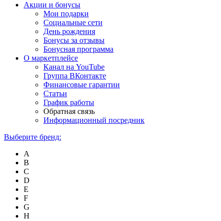
Акции и бонусы
Мои подарки
Социальные сети
День рождения
Бонусы за отзывы
Бонусная программа
О маркетплейсе
Канал на YouTube
Группа ВКонтакте
Финансовые гарантии
Статьи
График работы
Обратная связь
Информационный посредник
Выберите бренд:
A
B
C
D
E
F
G
H