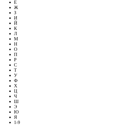
Е
Ж
З
И
Й
К
Л
М
Н
О
П
Р
С
Т
У
Ф
Х
Ц
Ч
Ш
Э
Ю
Я
1-9