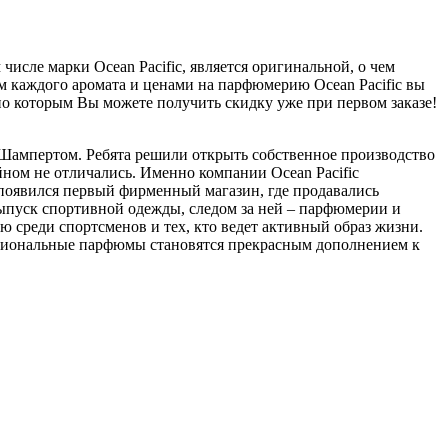
исле марки Ocean Pacific, является оригинальной, о чем
м каждого аромата и ценами на парфюмерию Ocean Pacific вы
сно которым Вы можете получить скидку уже при первом заказе!
Шампертом. Ребята решили открыть собственное производство
йном не отличались. Именно компании Ocean Pacific
 появился первый фирменный магазин, где продавались
выпуск спортивной одежды, следом за ней – парфюмерии и
ю среди спортсменов и тех, кто ведет активный образ жизни.
оциональные парфюмы становятся прекрасным дополнением к