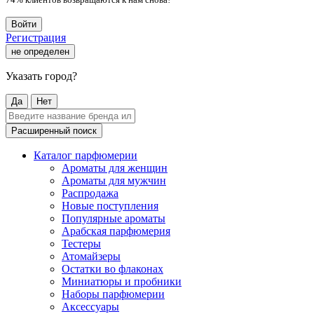
Войти
Регистрация
не определен
Указать город?
Да
Нет
Расширенный поиск
Каталог парфюмерии
Ароматы для женщин
Ароматы для мужчин
Распродажа
Новые поступления
Популярные ароматы
Арабская парфюмерия
Тестеры
Атомайзеры
Остатки во флаконах
Миниатюры и пробники
Наборы парфюмерии
Аксессуары