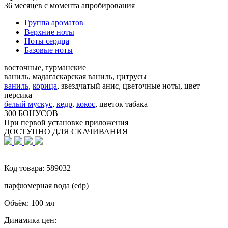
36 месяцев с момента апробирования
Группа ароматов
Верхние ноты
Ноты сердца
Базовые ноты
восточные, гурманские
ваниль, мадагаскарская ваниль, цитрусы
ваниль
,
корица
,
звездчатый анис, цветочные ноты, цвет
персика
белый мускус
,
кедр
,
кокос
,
цветок табака
300 БОНУСОВ
При первой установке приложения
ДОСТУПНО ДЛЯ СКАЧИВАНИЯ
Код товара:
589032
парфюмерная вода (edp)
Объём:
100 мл
Динамика цен: