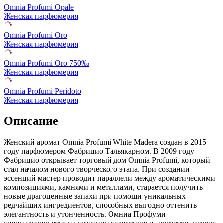
Omnia Profumi Opale
Женская парфюмерия
Omnia Profumi Oro
Женская парфюмерия
Omnia Profumi Oro 750‰
Женская парфюмерия
Omnia Profumi Peridoto
Женская парфюмерия
Описание
Женский аромат Omnia Profumi White Madera создан в 2015
году парфюмером Фабрицио Тальякарном. В 2009 году
Фабрицио открывает торговый дом Omnia Profumi,
который
стал началом нового творческого этапа. При создании
эссенций мастер проводит параллели между ароматическими
композициями, камнями и металлами, старается получить
новые драгоценные запахи при помощи уникальных
редчайших ингредиентов, способных выгодно оттенить
элегантность и утонченность. Омниа Профуми
специализируется на создании селективных ароматов, первая