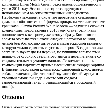
коллекция Linea Metalli была представлена общественности
уже в 2011 году. Эссенции создаются вручную с
использованием высококачественных ингредиентов.
Парфюмы упакованы в округлые прозрачные стеклянные
флаконы соблазнительной формы, прикрыты металлическими
крышками. Omnia Profumi White Madera — радужная сложная
композиция, представлена в 2015 году, станет отличным
дополнением к вечернему женскому образу. Композиция
аромата открывается нотами сладкой цветочной ванили,
легкой беззаботностью цитрусов и мадагаскарской ванилью,
которую можно сравнить с густым ликером. В сердце запаха
элегантно звучат цветы персика, получившие горьковатый
привкус от озорного звездчатого аниса и переплетенные со
сладким теплым звучанием ванили. Легкомысленность
композиции нарушают пряные насыщенные аккорды корицы.
В финале представлен кондитерско сливочный кокос, цветок
табака, отличающийся чистотой звучания белый мускус и
хвойный смоляной кедр. Вместе они создают
завораживающий танец, превращающийся в роскошный
шлейф.
Отзывы
Отзыв может быть оставлен только зарегистрированным