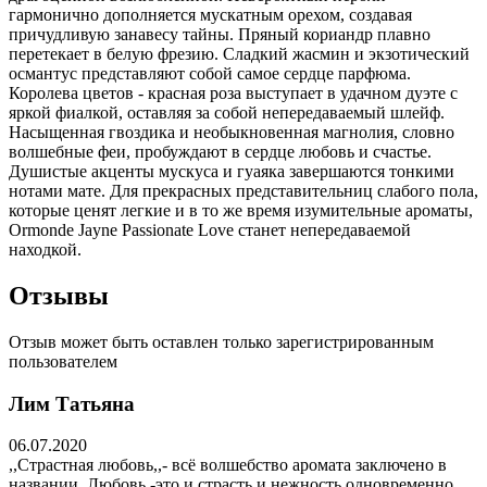
гармонично дополняется мускатным орехом, создавая
причудливую занавесу тайны. Пряный кориандр плавно
перетекает в белую фрезию. Сладкий жасмин и экзотический
османтус представляют собой самое сердце парфюма.
Королева цветов - красная роза выступает в удачном дуэте с
яркой фиалкой, оставляя за собой непередаваемый шлейф.
Насыщенная гвоздика и необыкновенная магнолия, словно
волшебные феи, пробуждают в сердце любовь и счастье.
Душистые акценты мускуса и гуаяка завершаются тонкими
нотами мате. Для прекрасных представительниц слабого пола,
которые ценят легкие и в то же время изумительные ароматы,
Ormonde Jayne Passionate Love станет непередаваемой
находкой.
Отзывы
Отзыв может быть оставлен только зарегистрированным
пользователем
Лим Татьяна
06.07.2020
,,Страстная любовь,,- всё волшебство аромата заключено в
названии. Любовь -это и страсть и нежность одновременно.