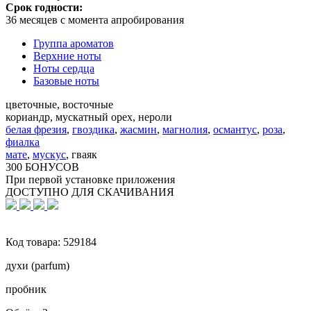
Срок годности:
36 месяцев с момента апробирования
Группа ароматов
Верхние ноты
Ноты сердца
Базовые ноты
цветочные, восточные
кориандр, мускатный орех, нероли
белая фрезия
,
гвоздика
,
жасмин
,
магнолия
,
османтус
,
роза
,
фиалка
мате
,
мускус
,
гваяк
300 БОНУСОВ
При первой установке приложения
ДОСТУПНО ДЛЯ СКАЧИВАНИЯ
Код товара:
529184
духи (parfum)
пробник