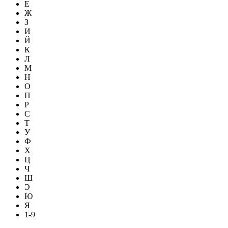
Е
Ж
З
И
Й
К
Л
М
Н
О
П
Р
С
Т
У
Ф
Х
Ц
Ч
Ш
Э
Ю
Я
1-9