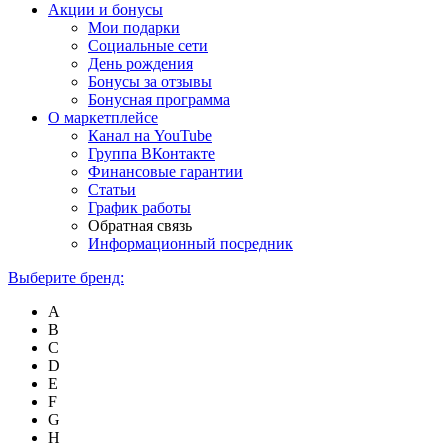
Акции и бонусы
Мои подарки
Социальные сети
День рождения
Бонусы за отзывы
Бонусная программа
О маркетплейсе
Канал на YouTube
Группа ВКонтакте
Финансовые гарантии
Статьи
График работы
Обратная связь
Информационный посредник
Выберите бренд:
A
B
C
D
E
F
G
H