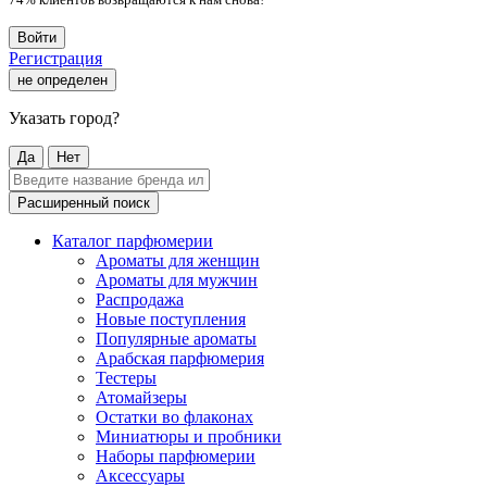
Войти
Регистрация
не определен
Указать город?
Да
Нет
Расширенный поиск
Каталог парфюмерии
Ароматы для женщин
Ароматы для мужчин
Распродажа
Новые поступления
Популярные ароматы
Арабская парфюмерия
Тестеры
Атомайзеры
Остатки во флаконах
Миниатюры и пробники
Наборы парфюмерии
Аксессуары