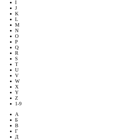
I
J
K
L
M
N
O
P
Q
R
S
T
U
V
W
X
Y
Z
1-9
А
Б
В
Г
Д