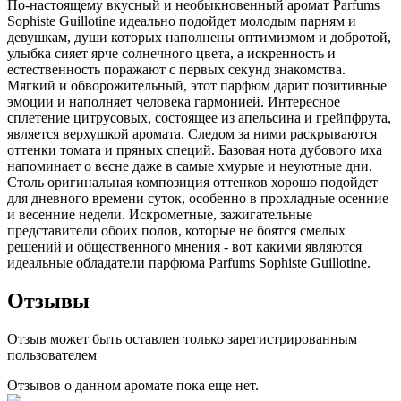
По-настоящему вкусный и необыкновенный аромат Parfums
Sophiste Guillotine идеально подойдет молодым парням и
девушкам, души которых наполнены оптимизмом и добротой,
улыбка сияет ярче солнечного цвета, а искренность и
естественность поражают с первых секунд знакомства.
Мягкий и обворожительный, этот парфюм дарит позитивные
эмоции и наполняет человека гармонией. Интересное
сплетение цитрусовых, состоящее из апельсина и грейпфрута,
является верхушкой аромата. Следом за ними раскрываются
оттенки томата и пряных специй. Базовая нота дубового мха
напоминает о весне даже в самые хмурые и неуютные дни.
Столь оригинальная композиция оттенков хорошо подойдет
для дневного времени суток, особенно в прохладные осенние
и весенние недели. Искрометные, зажигательные
представители обоих полов, которые не боятся смелых
решений и общественного мнения - вот какими являются
идеальные обладатели парфюма Parfums Sophiste Guillotine.
Отзывы
Отзыв может быть оставлен только зарегистрированным
пользователем
Отзывов о данном аромате пока еще нет.