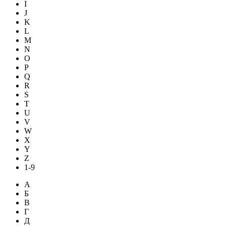
I
J
K
L
M
N
O
P
Q
R
S
T
U
V
W
X
Y
Z
1-9
А
Б
В
Г
Д