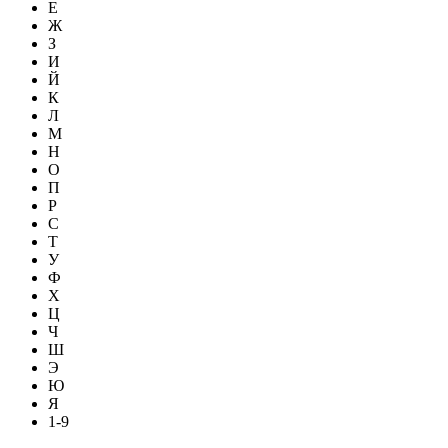
Е
Ж
З
И
Й
К
Л
М
Н
О
П
Р
С
Т
У
Ф
Х
Ц
Ч
Ш
Э
Ю
Я
1-9