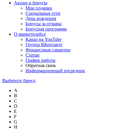
Акции и бонусы
Мои подарки
Социальные сети
День рождения
Бонусы за отзывы
Бонусная программа
О маркетплейсе
Канал на YouTube
Группа ВКонтакте
Финансовые гарантии
Статьи
График работы
Обратная связь
Информационный посредник
Выберите бренд:
A
B
C
D
E
F
G
H