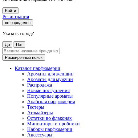
Войти
Регистрация
не определен
Указать город?
Да
Нет
Расширенный поиск
Каталог парфюмерии
Ароматы для женщин
Ароматы для мужчин
Распродажа
Новые поступления
Популярные ароматы
Арабская парфюмерия
Тестеры
Атомайзеры
Остатки во флаконах
Миниатюры и пробники
Наборы парфюмерии
Аксессуары