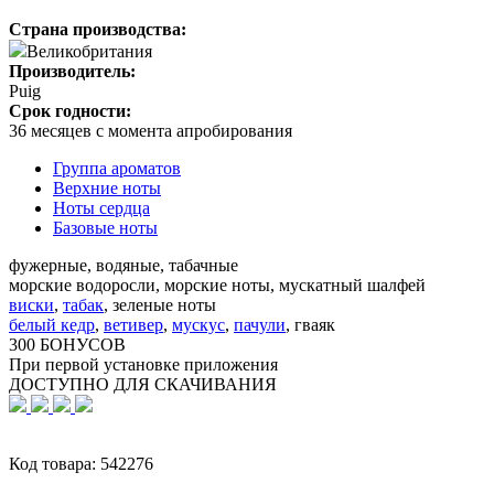
Страна производства:
Великобритания
Производитель:
Puig
Срок годности:
36 месяцев с момента апробирования
Группа ароматов
Верхние ноты
Ноты сердца
Базовые ноты
фужерные, водяные, табачные
морские водоросли, морские ноты, мускатный шалфей
виски
,
табак
,
зеленые ноты
белый кедр
,
ветивер
,
мускус
,
пачули
,
гваяк
300 БОНУСОВ
При первой установке приложения
ДОСТУПНО ДЛЯ СКАЧИВАНИЯ
Код товара:
542276