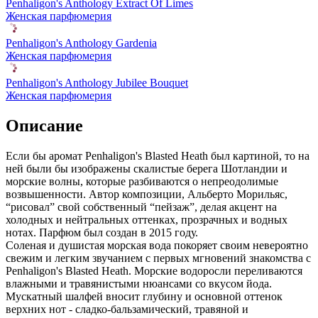
Penhaligon's Anthology Extract Of Limes
Женская парфюмерия
Penhaligon's Anthology Gardenia
Женская парфюмерия
Penhaligon's Anthology Jubilee Bouquet
Женская парфюмерия
Описание
Если бы аромат Penhaligon's Blasted Heath был картиной, то на
ней были бы изображены скалистые берега Шотландии и
морские волны,
которые разбиваются о непреодолимые
возвышенности. Автор композиции, Альберто Морильяс,
“рисовал” свой собственный “пейзаж”, делая акцент на
холодных и нейтральных оттенках, прозрачных и водных
нотах. Парфюм был создан в 2015 году.
Соленая и душистая морская вода покоряет своим невероятно
свежим и легким звучанием с первых мгновений знакомства с
Penhaligon's Blasted Heath. Морские водоросли переливаются
влажными и травянистыми нюансами со вкусом йода.
Мускатный шалфей вносит глубину и основной оттенок
верхних нот - сладко-бальзамический, травяной и