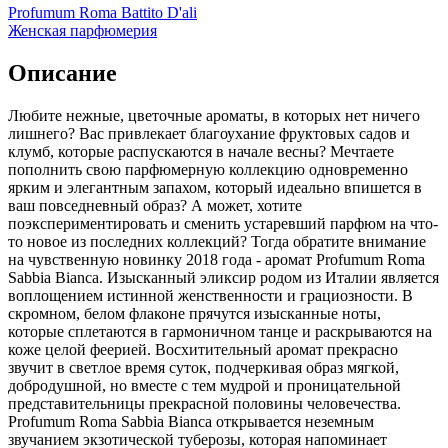
Profumum Roma Battito D'ali
Женская парфюмерия
Описание
Любите нежные, цветочные ароматы, в которых нет ничего
лишнего? Вас привлекает благоухание фруктовых садов и
клумб,
которые распускаются в начале весны? Мечтаете
пополнить свою парфюмерную коллекцию одновременно
ярким и элегантным запахом, который идеально впишется в
ваш повседневный образ? А может, хотите
поэкспериментировать и сменить устаревший парфюм на что-
то новое из последних коллекций? Тогда обратите внимание
на чувственную новинку 2018 года - аромат Profumum Roma
Sabbia Bianca. Изысканный эликсир родом из Италии является
воплощением истинной женственности и грациозности. В
скромном, белом флаконе прячутся изысканные ноты,
которые сплетаются в гармоничном танце и раскрываются на
коже целой феерией. Восхитительный аромат прекрасно
звучит в светлое время суток, подчеркивая образ мягкой,
добродушной, но вместе с тем мудрой и проницательной
представительницы прекрасной половины человечества.
Profumum Roma Sabbia Bianca открывается неземным
звучанием экзотической туберозы, которая напоминает