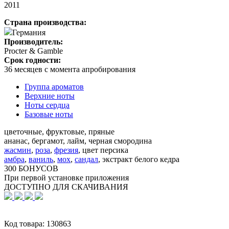
2011
Страна производства:
Германия
Производитель:
Procter & Gamble
Срок годности:
36 месяцев с момента апробирования
Группа ароматов
Верхние ноты
Ноты сердца
Базовые ноты
цветочные, фруктовые, пряные
ананас, бергамот, лайм, черная смородина
жасмин
,
роза
,
фрезия
,
цвет персика
амбра
,
ваниль
,
мох
,
сандал
,
экстракт белого кедра
300 БОНУСОВ
При первой установке приложения
ДОСТУПНО ДЛЯ СКАЧИВАНИЯ
Код товара:
130863