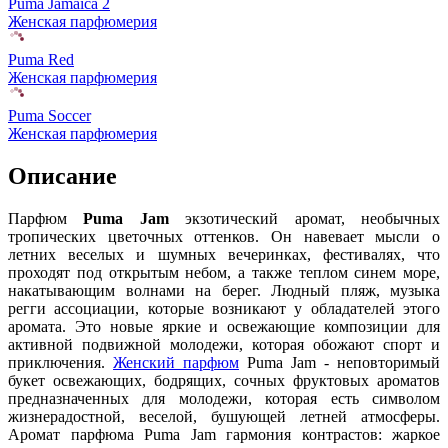
Puma Jamaica 2
Женская парфюмерия
Puma Red
Женская парфюмерия
Puma Soccer
Женская парфюмерия
Описание
Парфюм
Puma Jam
экзотический аромат, необычных
тропических цветочных оттенков. Он навевает мысли о
летних веселых и шумных вечеринках, фестивалях, что
проходят под открытым небом, а также теплом синем море,
накатывающим волнами на берег. Людный пляж, музыка
регги ассоциации, которые возникают у обладателей этого
аромата. Это новые яркие и освежающие композиции для
активной подвижной молодежи, которая обожают спорт и
приключения.
Женский парфюм
Puma Jam - неповторимый
букет освежающих, бодрящих, сочных фруктовых ароматов
предназначенных для молодежи, которая есть символом
жизнерадостной, веселой, бушующей летней атмосферы.
Аромат парфюма Puma Jam гармония контрастов: жаркое