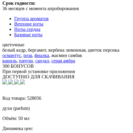
Срок годности:
36 месяцев с момента апробирования
Группа ароматов
Верхние ноты
Ноты сердца
Базовые ноты
цветочные
белый кедр, бергамот, вербена лимонная, цветок персика
османтус
,
роза
,
фиалка
,
жасмин самбак
ваниль
,
пачули
,
сандал
,
серая амбра
300 БОНУСОВ
При первой установке приложения
ДОСТУПНО ДЛЯ СКАЧИВАНИЯ
Код товара:
528056
духи (parfum)
Объём:
50 мл
Динамика цен: