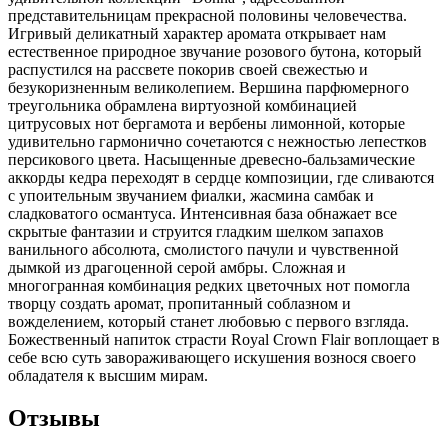
представительницам прекрасной половины человечества.
Игривый деликатный характер аромата открывает нам
естественное природное звучание розового бутона, который
распустился на рассвете покорив своей свежестью и
безукоризненным великолепием. Вершина парфюмерного
треугольника обрамлена виртуозной комбинацией
цитрусовых нот бергамота и вербены лимонной, которые
удивительно гармонично сочетаются с нежностью лепестков
персикового цвета. Насыщенные древесно-бальзамические
аккорды кедра переходят в сердце композиции, где сливаются
с упоительным звучанием фиалки, жасмина самбак и
сладковатого османтуса. Интенсивная база обнажает все
скрытые фантазии и струится гладким шелком запахов
ванильного абсолюта, смолистого пачули и чувственной
дымкой из драгоценной серой амбры. Сложная и
многогранная комбинация редких цветочных нот помогла
творцу создать аромат, пропитанный соблазном и
вожделением, который станет любовью с первого взгляда.
Божественный напиток страсти Royal Crown Flair воплощает в
себе всю суть завораживающего искушения вознося своего
обладателя к высшим мирам.
Отзывы