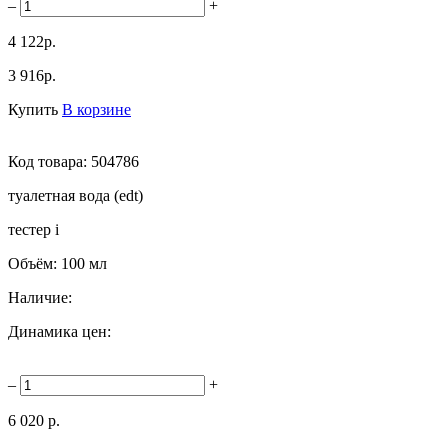
–
+
4 122р.
3 916р.
Купить
В корзине
Код товара:
504786
туалетная вода (edt)
тестер
i
Объём:
100 мл
Наличие:
Динамика цен:
–
+
6 020 р.