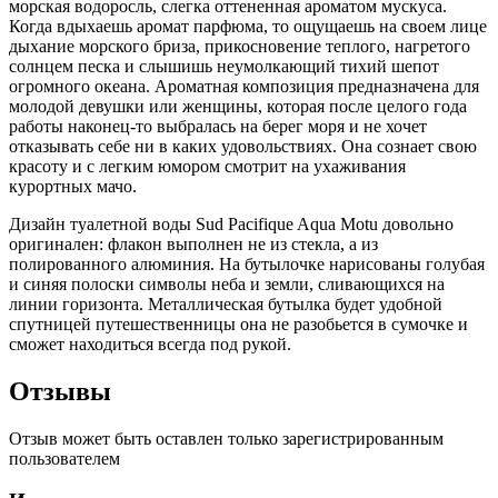
морская водоросль, слегка оттененная ароматом мускуса.
Когда вдыхаешь аромат парфюма, то ощущаешь на своем лице
дыхание морского бриза, прикосновение теплого, нагретого
солнцем песка и слышишь неумолкающий тихий шепот
огромного океана. Ароматная композиция предназначена для
молодой девушки или женщины, которая после целого года
работы наконец-то выбралась на берег моря и не хочет
отказывать себе ни в каких удовольствиях. Она сознает свою
красоту и с легким юмором смотрит на ухаживания
курортных мачо.
Дизайн туалетной воды Sud Pacifique Aqua Motu довольно
оригинален: флакон выполнен не из стекла, а из
полированного алюминия. На бутылочке нарисованы голубая
и синяя полоски символы неба и земли, сливающихся на
линии горизонта. Металлическая бутылка будет удобной
спутницей путешественницы она не разобьется в сумочке и
сможет находиться всегда под рукой.
Отзывы
Отзыв может быть оставлен только зарегистрированным
пользователем