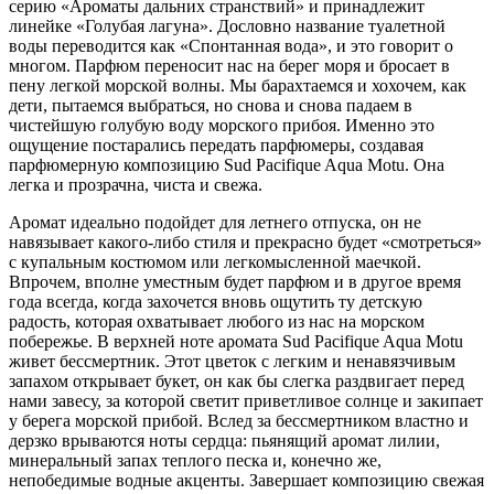
серию «Ароматы дальних странствий» и принадлежит
линейке «Голубая лагуна». Дословно название туалетной
воды переводится как «Спонтанная вода», и это говорит о
многом. Парфюм переносит нас на берег моря и бросает в
пену легкой морской волны. Мы барахтаемся и хохочем, как
дети, пытаемся выбраться, но снова и снова падаем в
чистейшую голубую воду морского прибоя. Именно это
ощущение постарались передать парфюмеры, создавая
парфюмерную композицию Sud Pacifique Aqua Motu. Она
легка и прозрачна, чиста и свежа.
Аромат идеально подойдет для летнего отпуска, он не
навязывает какого-либо стиля и прекрасно будет «смотреться»
с купальным костюмом или легкомысленной маечкой.
Впрочем, вполне уместным будет парфюм и в другое время
года всегда, когда захочется вновь ощутить ту детскую
радость, которая охватывает любого из нас на морском
побережье. В верхней ноте аромата Sud Pacifique Aqua Motu
живет бессмертник. Этот цветок с легким и ненавязчивым
запахом открывает букет, он как бы слегка раздвигает перед
нами завесу, за которой светит приветливое солнце и закипает
у берега морской прибой. Вслед за бессмертником властно и
дерзко врываются ноты сердца: пьянящий аромат лилии,
минеральный запах теплого песка и, конечно же,
непобедимые водные акценты. Завершает композицию свежая